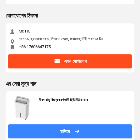
যোগাযোগের ঠিকানা
Mr. HO
নং ১০৯, হুয়ানহুয়া রোড, লিওয়ান জেলা, গুয়াংজহু সিটি, গুয়াংডং চীন
+86 17606647175
এখন যোগাযোগ
এর সেরা মূল্য পান
নীরব বায়ু বিশুদ্ধকরণকারী হিউমিডিফায়ার
চালিয়ে