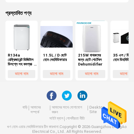
প্রস্তাবিত পণ্য
R134a
11.5L / D ছোট
215W বাথরুমের
35 এল / ডি ছ
রেফ্রিজারেন্ট ডিজিটাল
হোম দেহমিডিফায়ার
জন্য ছোট পোর্টেবল
হোম ডিহমিডিফায়
ডিসপ্লে সহ কমপ্যাক্ট
Dehumidifier
ছোট হোম
ডিহুমিডিফায়ার
ভালো দাম
ভালো দাম
ভালো দাম
ভালো দাম
বাড়ি
আমাদের
আমাদের সাথে যোগাযোগ
Desktop
Site
সম্পর্কে
করুন
সাইট ম্যাপ
গোপনীয়তা নীতি
গুণ
হোম এয়ার দেহমিডিফায়ার
চীন কারখানা.Copyright © 2026 Guangzhou DongAo
Electrical Co., Ltd.. All Rights Reserved.