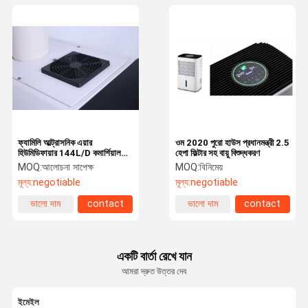
ফ্যামিলি আল্ট্রাসনিক এয়ার
ওম 2020 পুরো হাউস প্রধানমন্ত্রী 2.5
হিউমিডিফায়ার 144L/D কমার্শিয়াল
হেপা ফিল্টার সহ বায়ু বিশুদ্ধকরণ
মিস্ট মেকার বেবি রুম পিউরিফায়ার
MOQ:
আলোচনা সাপেক্ষ
MOQ:
বিনিমেয়
মূল্য:
negotiable
মূল্য:
negotiable
ভালো দাম
contact
ভালো দাম
contact
একটি বার্তা রেখে যান
আমরা দ্রুত উত্তর দেব
ইমেইল