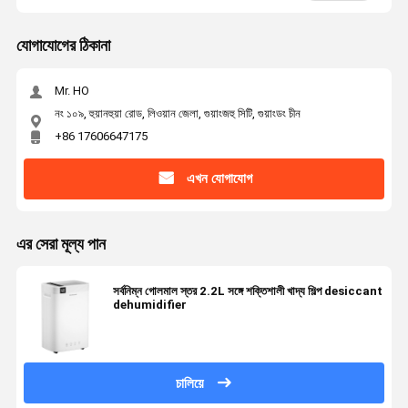
যোগাযোগের ঠিকানা
Mr. HO
নং ১০৯, হুয়ানহুয়া রোড, লিওয়ান জেলা, গুয়াংজহু সিটি, গুয়াংডং চীন
+86 17606647175
এখন যোগাযোগ
এর সেরা মূল্য পান
সর্বনিম্ন গোলমাল স্তর 2.2L সঙ্গে শক্তিশালী খাদ্য শিল্প desiccant
dehumidifier
চালিয়ে