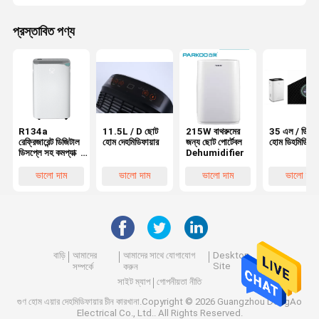
প্রস্তাবিত পণ্য
R134a
11.5L / D ছোট
215W বাথরুমের
35 এল / ডি ছ
রেফ্রিজারেন্ট ডিজিটাল
হোম দেহমিডিফায়ার
জন্য ছোট পোর্টেবল
হোম ডিহমিডিফায়
ডিসপ্লে সহ কমপ্যাক্ট
Dehumidifier
ছোট হোম
ডিহুমিডিফায়ার
ভালো দাম
ভালো দাম
ভালো দাম
ভালো দাম
বাড়ি
আমাদের
আমাদের সাথে যোগাযোগ
Desktop
Site
সম্পর্কে
করুন
সাইট ম্যাপ
গোপনীয়তা নীতি
গুণ
হোম এয়ার দেহমিডিফায়ার
চীন কারখানা.Copyright © 2026 Guangzhou DongAo
Electrical Co., Ltd.. All Rights Reserved.