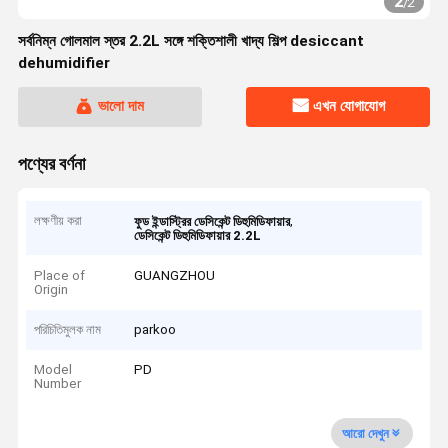
2
/
2
সর্বনিম্ন গোলমাল স্তর 2.2L সঙ্গে শক্তিশালী খাদ্য শিল্প desiccant
dehumidifier
ভালো দাম
এখন যোগাযোগ
পণ্যের বর্ণনা
লক্ষণীয় করা
,
ফুড ইন্ডাস্ট্রির ডেসিকেন্ট ডিহুমিডিফায়ার
ডেসিকেন্ট ডিহুমিডিফায়ার 2.2L
Place of
GUANGZHOU
Origin
পরিচিতিমুলক নাম
parkoo
Model
PD
Number
আরো দেখুন