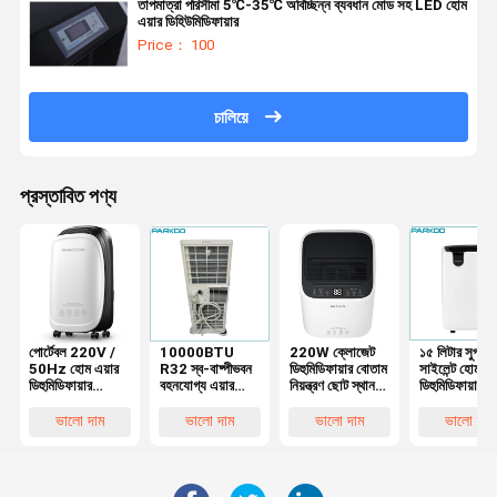
তাপমাত্রা পরিসীমা 5℃-35℃ অবিচ্ছিন্ন ব্যবধান মোড সহ LED হোম
এয়ার ডিহিউমিডিফায়ার
Price： 100
চালিয়ে
প্রস্তাবিত পণ্য
পোর্টেবল 220V /
10000BTU
220W ক্লোজেট
১৫ লিটার সুপার
50Hz হোম এয়ার
R32 স্ব-বাষ্পীভবন
ডিহুমিডিফায়ার বোতাম
সাইলেন্ট হোম এয
ডিহুমিডিফায়ার
বহনযোগ্য এয়ার
নিয়ন্ত্রণ ছোট স্থান
ডিহুমিডিফায়ার পি
100m3/H এয়ার
কন্ডিশনার LED
Dehu শীতল গরম
ফিল্টার আর১৩৪এ
ফ্লো সহ
ডিসপ্লে শিশু লক
অবিচ্ছিন্ন নিষ্কাশন
রেফ্রিজারেন্ট
ভালো দাম
ভালো দাম
ভালো দাম
ভালো দাম