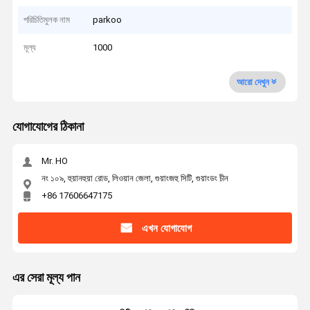
পরিচিতিমুলক নাম
parkoo
মূল্য
1000
আরো দেখুন
যোগাযোগের ঠিকানা
Mr. HO
নং ১০৯, হুয়ানহুয়া রোড, লিওয়ান জেলা, গুয়াংজহু সিটি, গুয়াংডং চীন
+86 17606647175
এখন যোগাযোগ
এর সেরা মূল্য পান