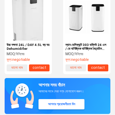
উচ্চ দক্ষতা 24L / DAY 4.5L বড় ঘর
ল্যাব ডেসিক্যান্ট 303 ডব্লিউ 24 এল
Dehumidifier
/ ডে বাণিজ্যিক বাণিজ্যিক বৈদ্যুতিন
ডিহমিডিফায়ার
MOQ:
বিনিমেয়
MOQ:
বিনিমেয়
মূল্য:
negotiable
মূল্য:
negotiable
ভালো দাম
contact
ভালো দাম
contact
আপনার সময় বাঁচান
আমাদের সাথে সেরা পণ্য যোগাযোগ করুন।
আপনার প্রয়োজনীয়তা দিন