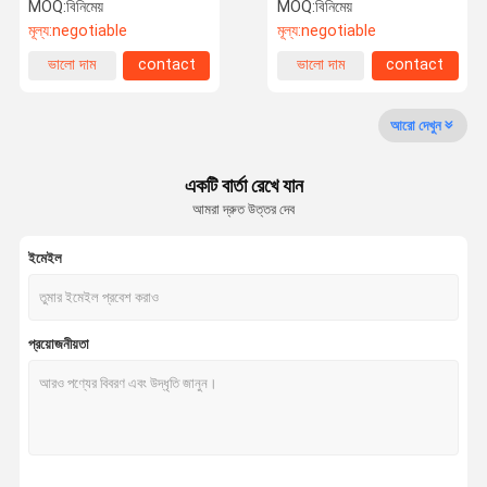
MOQ:
বিনিমেয়
MOQ:
বিনিমেয়
মূল্য:
negotiable
মূল্য:
negotiable
কারখানা ভ্রমণ
মান নিয়ন্ত্রণ
উদ্ধৃতির জন্য
ভালো দাম
contact
ভালো দাম
contact
আবেদন
আরো দেখুন
হোম এয়ার দেহমিডিফায়ার
একটি বার্তা রেখে যান
বাণিজ্যিক গ্রেড দেহমিডিফায়ার
আমরা দ্রুত উত্তর দেব
শিল্প বায়ু দেহমিডিফায়ার
ইমেইল
থার্মোস্ট্যাট দেহমিডিফায়ার
শিল্প অতিস্বনক হিউমিডিফায়ার
প্রয়োজনীয়তা
সিলিং মাউন্ট করা ডিহমিডিফায়ার
ওয়াল মাউন্টেড ডিহমিডিফায়ার
সেমিকন্ডাক্টর দেহমিডিফায়ার