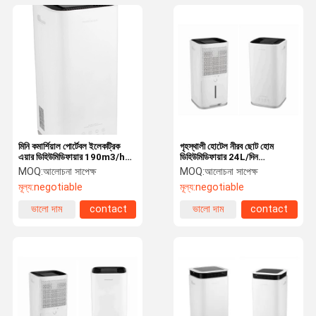
মিনি কমার্শিয়াল পোর্টেবল ইলেকট্রিক
গৃহস্থালী হোটেল নীরব ছোট হোম
এয়ার ডিহিউমিডিফায়ার 190m3/h
ডিহিউমিডিফায়ার 24L/দিন
গৃহস্থালি
190m3/h
MOQ:
আলোচনা সাপেক্ষ
MOQ:
আলোচনা সাপেক্ষ
মূল্য:
negotiable
মূল্য:
negotiable
ভালো দাম
contact
ভালো দাম
contact