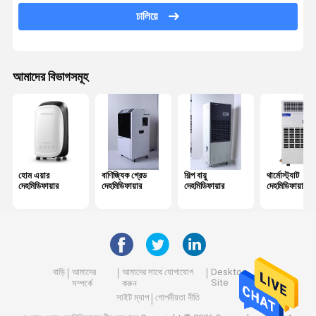
আর 290 ডিহমিডিফায়ার
চালিয়ে
ছোট হোম দেহমিডিফায়ার
পোর্টেবল ফ্রিজ এয়ার কন্ডিশনার
আমাদের বিভাগসমূহ
হোম এয়ার
বাণিজ্যিক গ্রেড
শিল্প বায়ু
থার্মোস্ট্যাট
দেহমিডিফায়ার
দেহমিডিফায়ার
দেহমিডিফায়ার
দেহমিডিফায়ার
বাড়ি
আমাদের
আমাদের সাথে যোগাযোগ
Desktop
Site
সম্পর্কে
করুন
সাইট ম্যাপ
গোপনীয়তা নীতি