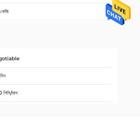
কেজি
gotiable
দিন
 পিসি/মাস