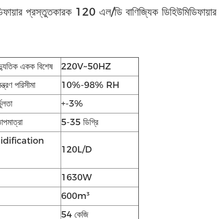
িফায়ার প্রস্তুতকারক 120 এল/ডি বাণিজ্যিক ডিহিউমিডিফায়ার
ৈদ্যুতিক একক বিশেষ
220V~50HZ
়ন্ত্রণ পরিসীমা
10%-98% RH
্ভুলতা
+-3%
াপমাত্রা
5-35 ডিগ্রি
dification
120L/D
1630W
600m³
54 কেজি