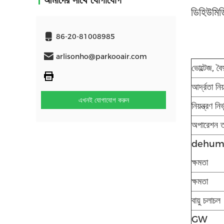
আমাদের সাথে যোগাযোগ
ডিহিউমিড
86-20-81008985
arlisonho@parkooair.com
ভোল্টেজ, ব
আর্দ্রতা নিয
এখনই যোগাযোগ করুন
নিয়ন্ত্রণ নির
অপারেশন ত
dehumi
ক্ষমতা
ক্ষমতা
বায়ু চলাচল
GW