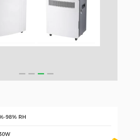
%-98% RH
30W