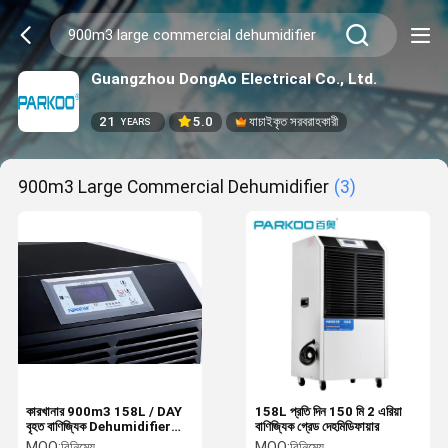
Guangzhou DongAo Electrical Co., Ltd.
21
5.0
যাচাইকৃত সরবরাহকারী
YEARS
900m3 Large Commercial Dehumidifier
(3)
কারখানার 900m3 158L / DAY
158L প্রতি দিন 150 মি 2 এরিয়া
বৃহত বাণিজ্যিক Dehumidifier
বাণিজ্যিক গ্রেড দেহমিডিফায়ার
ব্যবহার করুন
MOQ:
বিনিমেয়
MOQ:
বিনিমেয়