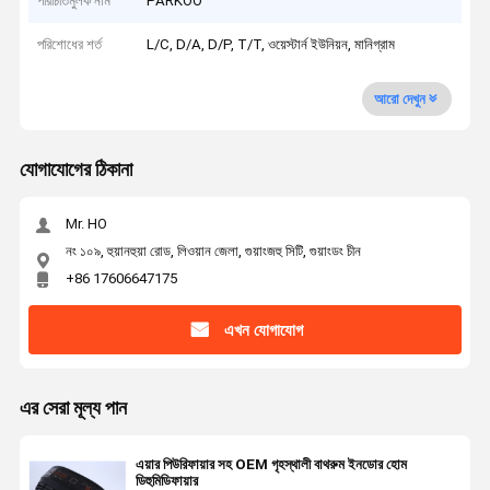
পরিচিতিমুলক নাম
PARKOO
পরিশোধের শর্ত
L/C, D/A, D/P, T/T, ওয়েস্টার্ন ইউনিয়ন, মানিগ্রাম
আরো দেখুন
যোগাযোগের ঠিকানা
Mr. HO
নং ১০৯, হুয়ানহুয়া রোড, লিওয়ান জেলা, গুয়াংজহু সিটি, গুয়াংডং চীন
+86 17606647175
এখন যোগাযোগ
এর সেরা মূল্য পান
এয়ার পিউরিফায়ার সহ OEM গৃহস্থালী বাথরুম ইনডোর হোম
ডিহুমিডিফায়ার