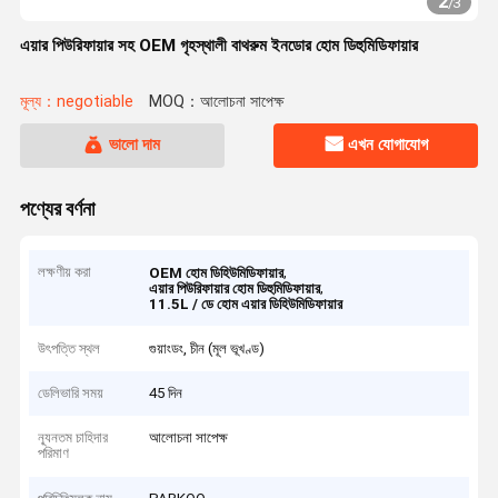
2
/
3
এয়ার পিউরিফায়ার সহ OEM গৃহস্থালী বাথরুম ইনডোর হোম ডিহুমিডিফায়ার
মূল্য：negotiable
MOQ：আলোচনা সাপেক্ষ
ভালো দাম
এখন যোগাযোগ
পণ্যের বর্ণনা
লক্ষণীয় করা
,
OEM হোম ডিহিউমিডিফায়ার
,
এয়ার পিউরিফায়ার হোম ডিহুমিডিফায়ার
11.5L / ডে হোম এয়ার ডিহিউমিডিফায়ার
উৎপত্তি স্থল
গুয়াংডং, চীন (মূল ভূখণ্ড)
ডেলিভারি সময়
45 দিন
ন্যূনতম চাহিদার
আলোচনা সাপেক্ষ
পরিমাণ