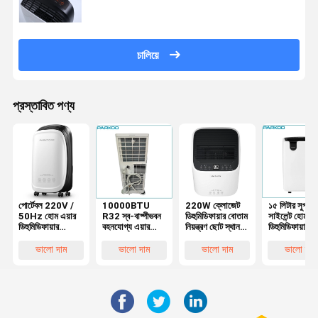
চালিয়ে
প্রস্তাবিত পণ্য
পোর্টেবল 220V /
10000BTU
220W ক্লোজেট
১৫ লিটার সুপার
50Hz হোম এয়ার
R32 স্ব-বাষ্পীভবন
ডিহুমিডিফায়ার বোতাম
সাইলেন্ট হোম এয
ডিহুমিডিফায়ার
বহনযোগ্য এয়ার
নিয়ন্ত্রণ ছোট স্থান
ডিহুমিডিফায়ার পি
100m3/H এয়ার
কন্ডিশনার LED
Dehu শীতল গরম
ফিল্টার আর১৩৪এ
ফ্লো সহ
ডিসপ্লে শিশু লক
অবিচ্ছিন্ন নিষ্কাশন
রেফ্রিজারেন্ট
ভালো দাম
ভালো দাম
ভালো দাম
ভালো দাম