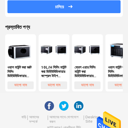
চালিয়ে
প্রস্তাবিত পণ্য
ওয়াল মাউন্ট করা ডাক্ট
10L/H সিলিং মাউন্ট
ফ্রেশ এয়ার সিলিং
ওয়াল মাউন্ট করা ড
সিলিং
করা ডিহিউমিডিফায়ার
মাউন্ট করা
সিলিং
ডিহিউমিডিফায়ার
কম্প্রেস টাইপ
ডিহিউমিডিফায়ার
ডিহিউমিডিফায়ার
সুইমিং পুলের জন্য
ক্রমবর্ধমান
R410A
উদ্ভাবনী
কার্যকরীভাবে শৈলীকে
রেফ্রিজারেন্ট উচ্চ
ভালো দাম
ভালো দাম
ভালো দাম
ভালো দাম
একত্রিত করে
দক্ষতা
বাড়ি
আমাদের
আমাদের সাথে যোগাযোগ
Desktop
Site
সম্পর্কে
করুন
সাইট ম্যাপ
গোপনীয়তা নীতি