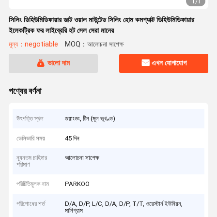
1
/
1
সিলিং ডিহিউমিডিফায়ার ডাক্ট ওয়াল মাউন্টেড সিলিং হোম কমপ্যাক্ট ডিহিউমিডিফায়ার
ইলেকট্রিক ফর লাইব্রেরি হট সেল সেরা মানের
মূল্য：negotiable
MOQ：আলোচনা সাপেক্ষ
ভালো দাম
এখন যোগাযোগ
পণ্যের বর্ণনা
উৎপত্তি স্থল
গুয়াংডং, চীন (মূল ভূখণ্ড)
ডেলিভারি সময়
45 দিন
ন্যূনতম চাহিদার
আলোচনা সাপেক্ষ
পরিমাণ
পরিচিতিমুলক নাম
PARKOO
পরিশোধের শর্ত
D/A, D/P, L/C, D/A, D/P, T/T, ওয়েস্টার্ন ইউনিয়ন,
মানিগ্রাম