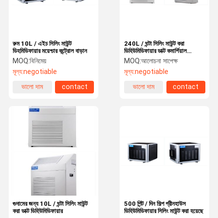
রুম 10L / এইচ সিলিং মাউন্ট
240L / ঘন্টা সিলিং মাউন্ট করা
ডিহমিডিফায়ার ময়েশ্চার কন্ট্রোল বাড়ান
ডিহিউমিডিফায়ার ডাক্ট কমার্শিয়াল
রেফ্রিজারেটিভ ডিহুমিডিফায়ার
MOQ:
বিনিমেয়
MOQ:
আলোচনা সাপেক্ষ
মূল্য:
negotiable
মূল্য:
negotiable
ভালো দাম
contact
ভালো দাম
contact
বাড়ি
পণ্য
ভিডিও
আমাদের সম্পর্কে
গুদামের জন্য 10L / ঘন্টা সিলিং মাউন্ট
500 পিন্ট / দিন শিল্প গ্রীনহাউস
করা ডাক্ট ডিহিউমিডিফায়ার
ডিহিউমিডিফায়ার সিলিং মাউন্ট করা হয়েছে