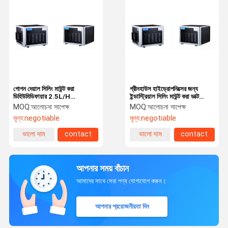
গোপন দেয়াল সিলিং মাউন্ট করা
গ্রীনহাউস হাইড্রোপনিক্সের জন্য
ডিহিউমিডিফায়ার 2.5L/H
ইন্ডাস্ট্রিয়াল সিলিং মাউন্ট করা ডাক্ট
2200m3/h
ডিহিউমিডিফায়ার 10L/H
MOQ:
আলোচনা সাপেক্ষ
MOQ:
আলোচনা সাপেক্ষ
মূল্য:
negotiable
মূল্য:
negotiable
ভালো দাম
contact
ভালো দাম
contact
আপনার সময় বাঁচান
আমাদের সাথে সেরা পণ্য যোগাযোগ করুন।
আপনার প্রয়োজনীয়তা দিন