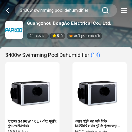
Guangzhou DongAo Electrical Co., Ltd.
21
5.0
যাচাইকৃত সরবরাহকারী
YEARS
3400w Swimming Pool Dehumidifier
(14)
ইনডোর 3400W 10L / এইচ সুইমিং
ওয়াল মাউন্ট করা ডাক্ট সিলিং
পুল দেহমিডিফায়ার
ডিহিউমিডিফায়ার সুইমিং পুলের জন্য
উদ্ভাবনী
MOQ:
বিনিমেয়
MOQ:
আলোচনা সাপেক্ষ