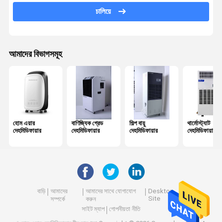
আর 290 ডিহমিডিফায়ার
চালিয়ে
ছোট হোম দেহমিডিফায়ার
পোর্টেবল ফ্রিজ এয়ার কন্ডিশনার
আমাদের বিভাগসমূহ
হোম এয়ার
বাণিজ্যিক গ্রেড
শিল্প বায়ু
থার্মোস্ট্যাট
দেহমিডিফায়ার
দেহমিডিফায়ার
দেহমিডিফায়ার
দেহমিডিফায়ার
বাড়ি
আমাদের
আমাদের সাথে যোগাযোগ
Desktop
Site
সম্পর্কে
করুন
সাইট ম্যাপ
গোপনীয়তা নীতি