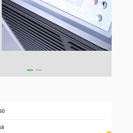
50
38