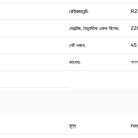
R2
রেফ্রিজারেন্ট:
22
ভোল্টেজ, বৈদ্যুতিক একক বিশেষ:
45 
নেট ওজন:
অপস
ফাংশন:
ne
মূল্য