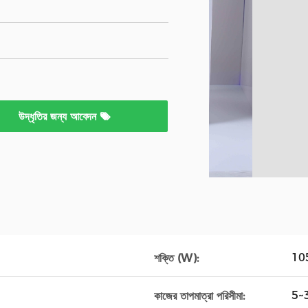
উদ্ধৃতির জন্য আবেদন
10
শক্তি (W):
5~
কাজের তাপমাত্রা পরিসীমা: