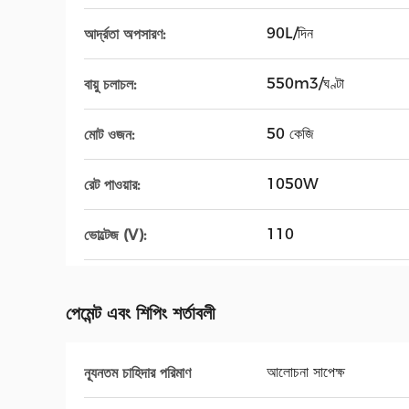
90L/দিন
আর্দ্রতা অপসারণ:
550m3/ঘণ্টা
বায়ু চলাচল:
50 কেজি
মোট ওজন:
1050W
রেট পাওয়ার:
110
ভোল্টেজ (V):
পেমেন্ট এবং শিপিং শর্তাবলী
আলোচনা সাপেক্ষ
ন্যূনতম চাহিদার পরিমাণ