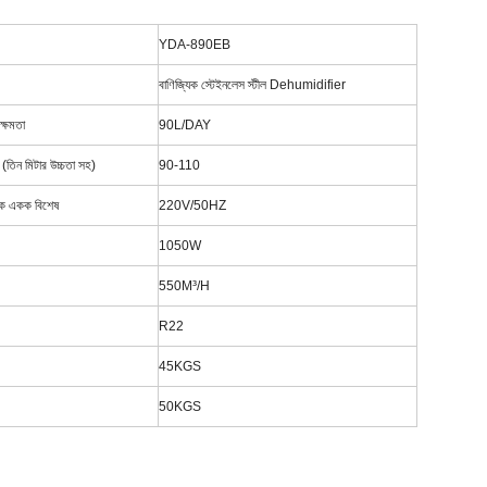
YDA-890EB
বাণিজ্যিক স্টেইনলেস স্টীল Dehumidifier
্ষমতা
90L/DAY
র (তিন মিটার উচ্চতা সহ)
90-110
তিক একক বিশেষ
220V/50HZ
1050W
550M³/H
R22
45KGS
50KGS