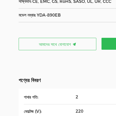
সাক্ষ্যদান:
CE, EMC, GS, RoHS, SASO, UL, UR, CCC
মডেল নম্বার:
YDA-890EB
আমাদের সাথে যোগাযোগ
পণ্যের বিবরণ
2
পাখার গতি:
220
ভোল্টেজ (V):