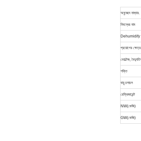
অনুচ্ছেদ নাম্বার.
নিবন্ধের নাম
Dehumidify ক
প্রয়োগের ক্ষেত্
ভোল্টেজ, বৈদ্যু
শক্তি
বায়ু চলাচল
রেফ্রিজারেন্ট
NW(কেজি)
GW(কেজি)