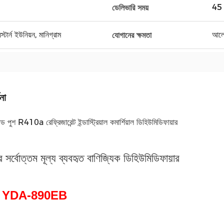
45 
ডেলিভারি সময়
র্ন ইউনিয়ন, মানিগ্রাম
আলো
যোগানের ক্ষমতা
না
ন্ড পুশ R410a রেফ্রিজারেন্ট ইন্ডাস্ট্রিয়াল কমার্শিয়াল ডিহিউমিডিফায়ার
র সর্বোত্তম মূল্য ব্যবহৃত বাণিজ্যিক ডিহিউমিডিফায়ার
নং: YDA-890EB