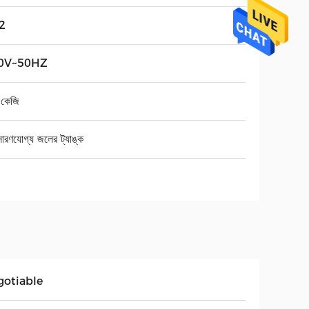
2
0V~50HZ
কেজি
ারণযোগ্য জলের ট্যাঙ্ক
gotiable