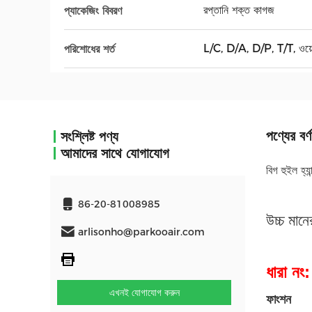
রপ্তানি শক্ত কাগজ
প্যাকেজিং বিবরণ
L/C, D/A, D/P, T/T, ওয়েস্টা
পরিশোধের শর্ত
পণ্যের বর্ণ
সংশ্লিষ্ট পণ্য
আমাদের সাথে যোগাযোগ
বিগ হুইল হ্যা
86-20-81008985
উচ্চ মানে
arlisonho@parkooair.com
ধারা 
এখনই যোগাযোগ করুন
ফাংশন