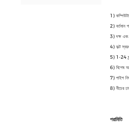
1) কম্পিউটার স
2) বর্তমান 
3) দক্ষ এবং স
4) ফল্ট স্বয
5) 1-24 ঘন্
6) বিশেষ আ
7) পাইপ নি
8) নীচের ঢা
পরামিতি