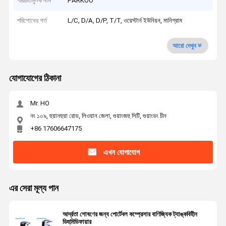
পরিচিতিমুলক নাম
PARKOO
পরিশোধের শর্ত
L/C, D/A, D/P, T/T, ওয়েস্টার্ন ইউনিয়ন, মানিগ্রাম
আরো দেখুন
যোগাযোগের ঠিকানা
Mr. HO
নং ১০৯, হুয়ানহুয়া রোড, লিওয়ান জেলা, গুয়াংজহু সিটি, গুয়াংডং চীন
+86 17606647175
এখন যোগাযোগ
এর সেরা মূল্য পান
আর্দ্রতা শোষণের জন্য পোর্টেবল কম্প্রেসার বাণিজ্যিক ট্যাঙ্কবিহীন
ডিহুমিডিফায়ার