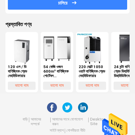
চালিয়ে
প্রস্তাবিত পণ্য
120 এল / ডি
54 কেজি ওজন
220 ভোল্ট 1050
24 ঘন্টা বাণিজ্য
বাণিজ্যিক গ্রেড
600m³ বাণিজ্যিক
ওয়াট বাণিজ্যিক গ্রেড
গ্রেড ডিহুমিডিফায
দেহমিডিফায়ার
পোর্টেবল
দেহমিডিফায়ার
ডিহুমিডিফিকেশন
ডিহমিডিফায়ার
ডিভাইস কভারেজ
পর্যন্ত 4
ভালো দাম
ভালো দাম
ভালো দাম
ভালো দাম
500Sq.Ft
বাড়ি
আমাদের
আমাদের সাথে যোগাযোগ
Desktop
Site
সম্পর্কে
করুন
সাইট ম্যাপ
গোপনীয়তা নীতি