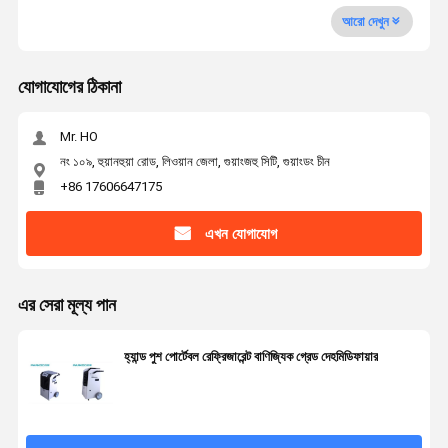
আরো দেখুন
যোগাযোগের ঠিকানা
Mr. HO
নং ১০৯, হুয়ানহুয়া রোড, লিওয়ান জেলা, গুয়াংজহু সিটি, গুয়াংডং চীন
+86 17606647175
এখন যোগাযোগ
এর সেরা মূল্য পান
হ্যান্ড পুশ পোর্টেবল রেফ্রিজারেন্ট বাণিজ্যিক গ্রেড দেহমিডিফায়ার