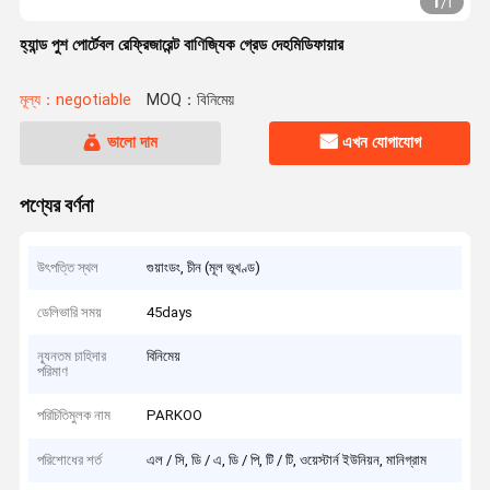
1
/
1
হ্যান্ড পুশ পোর্টেবল রেফ্রিজারেন্ট বাণিজ্যিক গ্রেড দেহমিডিফায়ার
মূল্য：negotiable
MOQ：বিনিমেয়
ভালো দাম
এখন যোগাযোগ
পণ্যের বর্ণনা
উৎপত্তি স্থল
গুয়াংডং, চীন (মূল ভূখণ্ড)
ডেলিভারি সময়
45days
ন্যূনতম চাহিদার
বিনিমেয়
পরিমাণ
পরিচিতিমুলক নাম
PARKOO
পরিশোধের শর্ত
এল / সি, ডি / এ, ডি / পি, টি / টি, ওয়েস্টার্ন ইউনিয়ন, মানিগ্রাম