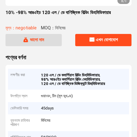
1
/
1
10% -98% আরএইচ 120 এল / ডে বাণিজ্যিক বিল্ডিং ডিহমিডিফায়ার
মূল্য：negotiable
MOQ：বিনিমেয়
ভালো দাম
এখন যোগাযোগ
পণ্যের বর্ণনা
লক্ষণীয় করা
,
120 এল / ডে কমার্শিয়াল বিল্ডিং ডিহমিডিফায়ার
,
98% আরএইচ কমার্শিয়াল বিল্ডিং দেহমিডিফায়ার
120 এল / ডে বাণিজ্যিক ডিজিক্যান্ট ডিহুমিডিফায়ার
উৎপত্তি স্থল
গুয়াংডং, চীন (মূল ভূখণ্ড)
ডেলিভারি সময়
45days
ন্যূনতম চাহিদার
বিনিমেয়
পরিমাণ