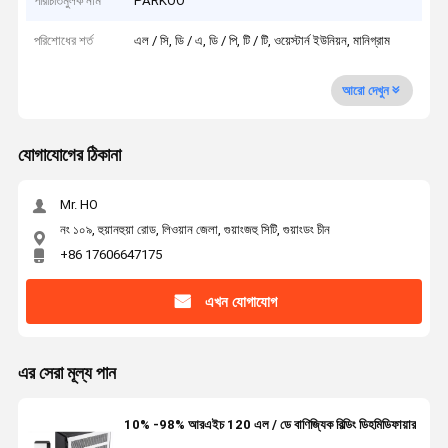
পরিচিতিমুলক নাম
PARKOO
পরিশোধের শর্ত
এল / সি, ডি / এ, ডি / পি, টি / টি, ওয়েস্টার্ন ইউনিয়ন, মানিগ্রাম
আরো দেখুন
যোগাযোগের ঠিকানা
Mr. HO
নং ১০৯, হুয়ানহুয়া রোড, লিওয়ান জেলা, গুয়াংজহু সিটি, গুয়াংডং চীন
+86 17606647175
এখন যোগাযোগ
এর সেরা মূল্য পান
10% -98% আরএইচ 120 এল / ডে বাণিজ্যিক বিল্ডিং ডিহমিডিফায়ার