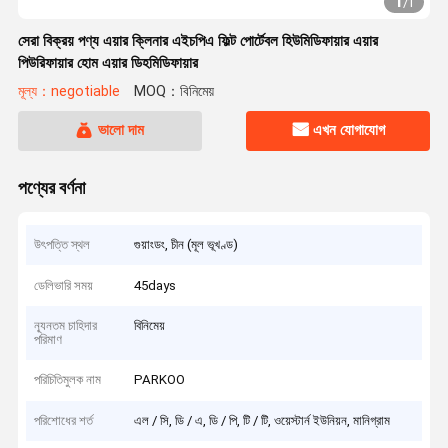
1
/
1
সেরা বিক্রয় পণ্য এয়ার ক্লিনার এইচপিএ ফিল্ট পোর্টেবল হিউমিডিফায়ার এয়ার
পিউরিফায়ার হোম এয়ার ডিহমিডিফায়ার
মূল্য：negotiable
MOQ：বিনিমেয়
ভালো দাম
এখন যোগাযোগ
পণ্যের বর্ণনা
উৎপত্তি স্থল
গুয়াংডং, চীন (মূল ভূখণ্ড)
ডেলিভারি সময়
45days
ন্যূনতম চাহিদার
বিনিমেয়
পরিমাণ
পরিচিতিমুলক নাম
PARKOO
পরিশোধের শর্ত
এল / সি, ডি / এ, ডি / পি, টি / টি, ওয়েস্টার্ন ইউনিয়ন, মানিগ্রাম