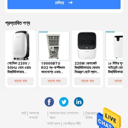
চালিয়ে
প্রস্তাবিত পণ্য
পোর্টেবল 220V /
10000BTU
220W ক্লোজেট
১৫ লিটার সুপার
50Hz হোম এয়ার
R32 স্ব-বাষ্পীভবন
ডিহুমিডিফায়ার বোতাম
সাইলেন্ট হোম এয
ডিহুমিডিফায়ার
বহনযোগ্য এয়ার
নিয়ন্ত্রণ ছোট স্থান
ডিহুমিডিফায়ার পি
100m3/H এয়ার
কন্ডিশনার LED
Dehu শীতল গরম
ফিল্টার আর১৩৪এ
ফ্লো সহ
ডিসপ্লে শিশু লক
অবিচ্ছিন্ন নিষ্কাশন
রেফ্রিজারেন্ট
ভালো দাম
ভালো দাম
ভালো দাম
ভালো দাম
বাড়ি
আমাদের
আমাদের সাথে যোগাযোগ
Desktop
Site
সম্পর্কে
করুন
সাইট ম্যাপ
গোপনীয়তা নীতি