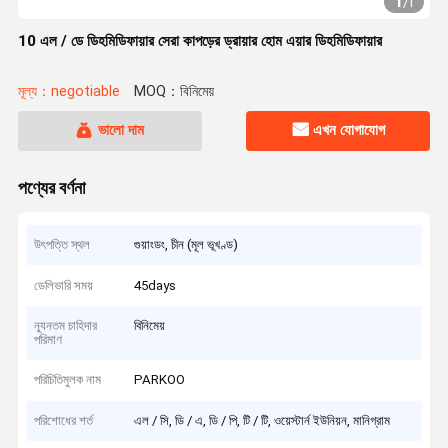
1
/
1
10 এল / ডে ডিহমিডিফায়ার সেরা কাপড়ের ড্রায়ার হোম এয়ার ডিহমিডিফায়ার
মূল্য：negotiable
MOQ：বিনিমেয়
ভালো দাম
এখন যোগাযোগ
পণ্যের বর্ণনা
উৎপত্তি স্থল
গুয়াংডং, চীন (মূল ভূখণ্ড)
ডেলিভারি সময়
45days
ন্যূনতম চাহিদার
বিনিমেয়
পরিমাণ
পরিচিতিমুলক নাম
PARKOO
পরিশোধের শর্ত
এল / সি, ডি / এ, ডি / পি, টি / টি, ওয়েস্টার্ন ইউনিয়ন, মানিগ্রাম