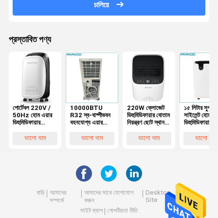
চালিয়ে
প্রস্তাবিত পণ্য
পোর্টেবল 220V /
10000BTU
220W ক্লোজেট
১৫ লিটার সুপার
50Hz হোম এয়ার
R32 স্ব-বাষ্পীভবন
ডিহুমিডিফায়ার বোতাম
সাইলেন্ট হোম এয
ডিহুমিডিফায়ার
বহনযোগ্য এয়ার
নিয়ন্ত্রণ ছোট স্থান
ডিহুমিডিফায়ার পি
100m3/H এয়ার
কন্ডিশনার LED
Dehu শীতল গরম
ফিল্টার আর১৩৪এ
ফ্লো সহ
ডিসপ্লে শিশু লক
অবিচ্ছিন্ন নিষ্কাশন
রেফ্রিজারেন্ট
ভালো দাম
ভালো দাম
ভালো দাম
ভালো দাম
বাড়ি
আমাদের
আমাদের সাথে যোগাযোগ
Desktop
Site
সম্পর্কে
করুন
সাইট ম্যাপ
গোপনীয়তা নীতি