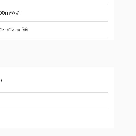
0m³/ঘণ্টা
*৫০০*১৩০০ মিমি
0