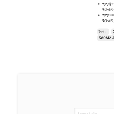
প্রশ্ন:
ইন্
উঃ
ইন্ডাস্
প্রশ্ন:
একট
উঃ
ইন্ডাস্
ট্যাগ：
380M2 Ar