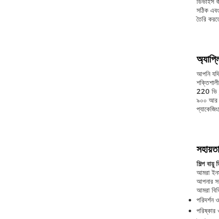
ডিভাইস 
সঠিক এবং 
তৈরি করতে
অ্যাপ্
আপনি যদি
শক্তিশাল
220 ভি /
৯০০ আর ডে
প্যাকেজিং
সহায়ত
শিল্প বায়
আমরা ইনস্
আপনার সক
আমরা বিভি
পরিদর্শন ও
পরিষ্কার ও