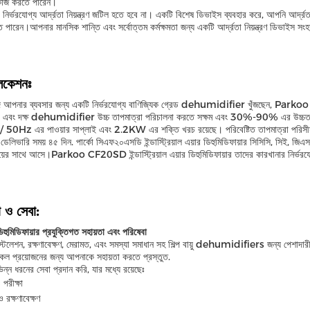
কাজ করতে পারেন।
নির্ভরযোগ্য আর্দ্রতা নিয়ন্ত্রণ জটিল হতে হবে না। একটি বিশেষ ডিভাইস ব্যবহার করে, আপনি আর্দ্র
 পারেন।আপনার মানসিক শান্তি এবং সর্বোত্তম কর্মক্ষমতা জন্য একটি আর্দ্রতা নিয়ন্ত্রণ ডিভাইস সং
লিকেশনঃ
 আপনার ব্যবসার জন্য একটি নির্ভরযোগ্য বাণিজ্যিক গ্রেড dehumidifier খুঁজছেন, Park
ী এবং দক্ষ dehumidifier উচ্চ তাপমাত্রা পরিচালনা করতে সক্ষম এবং 30%-90% এর উচ্চতর আর্দ্র
 50Hz এর পাওয়ার সাপ্লাই এবং 2.2KW এর শক্তি খরচ রয়েছে। পরিবেষ্টিত তাপমাত্রা পরিসী
লিভারি সময় ৪৫ দিন. পার্কো সিএফ২০এসডি ইন্ডাস্ট্রিয়াল এয়ার ডিহুমিডিফায়ার সিসিসি, সিই, জিএ
য়ের সাথে আসে।Parkoo CF20SD ইন্ডাস্ট্রিয়াল এয়ার ডিহুমিডিফায়ার তাদের কারখানার নির্ভরযোগ্
া ও সেবা:
ু ডিহুমিডিফায়ার প্রযুক্তিগত সহায়তা এবং পরিষেবা
টলেশন, রক্ষণাবেক্ষণ, মেরামত, এবং সমস্যা সমাধান সহ শিল্প বায়ু dehumidifiers জন্য পেশাদারী 
ল প্রয়োজনের জন্য আপনাকে সহায়তা করতে প্রস্তুত.
ন্ন ধরনের সেবা প্রদান করি, যার মধ্যে রয়েছেঃ
 পরীক্ষা
 রক্ষণাবেক্ষণ