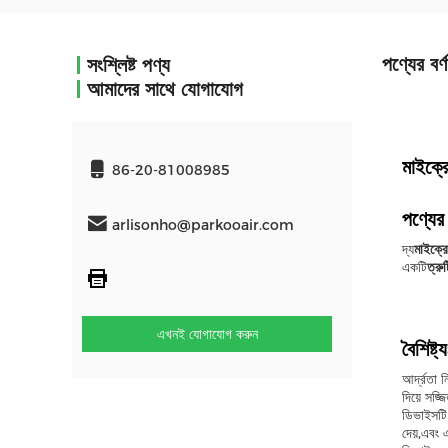
পণ্যের বর্ণ
সংশ্লিষ্ট পণ্য
আমাদের সাথে যোগাযোগ
মাইক্র
86-20-81008985
পণ্যের 
arlisonho@parkooair.com
দ্য
মাইক্রো
একটি
ত্রু
এখনই যোগাযোগ করুন
বৈশিষ্ট্য
আর্দ্রতা 
দিয়ে সজ্
ডিভাইসটি 
দেয়,এবং এ