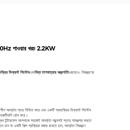
20V/50Hz পাওয়ার খরচ 2.2KW
ংক্রিয় ডিফ্রস্ট সিস্টেম
এবং
নিম্ন তাপমাত্রার যন্ত্রপাতি
এছাড়াও, নিয়ন্ত্রণের
ীল আর্দ্রতা স্তর নিশ্চিত করে এবং একটি স্বয়ংক্রিয় ডিফ্রস্ট সিস্টেম
 ত্রুটিগুলি রোধ করে।
ধব ইন্টারফেস আপনাকে সহজেই আর্দ্রতা পছন্দসই স্তরে সামঞ্জস্য করতে
চান বা একটি শিল্প প্রক্রিয়া বজায় রাখতে চান, আর্দ্রতা নিয়ন্ত্রণ