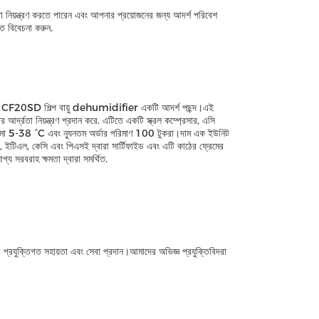
তা নিয়ন্ত্রণ করতে পারেন এবং আপনার প্রয়োজনের জন্য আদর্শ পরিবেশ
হত বিবেচনা করুন.
oo CF20SD শিল্প বায়ু dehumidifier একটি আদর্শ পছন্দ।এই
তা নিয়ন্ত্রণ প্রদান করে. এটিতে একটি স্ক্রল কম্প্রেসার, এসি
মা 5-38 °C এবং ন্যূনতম অর্ডার পরিমাণ 100 টুকরা।দাম এক ইউনিট
স, ইটিএল, কেসি এবং পিএসই দ্বারা সার্টিফাইড এবং এটি কাঠের ফ্রেমের
য সরবরাহ ক্ষমতা দ্বারা সমর্থিত.
প্রযুক্তিগত সহায়তা এবং সেবা প্রদান।আমাদের অভিজ্ঞ প্রযুক্তিবিদরা