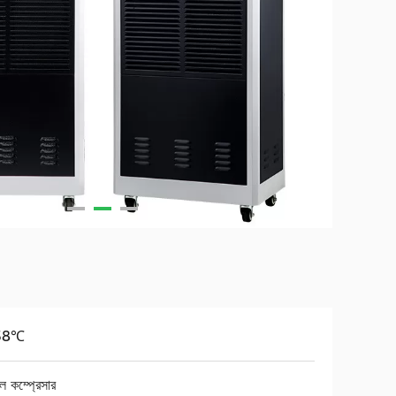
38℃
রোল কম্প্রেসার