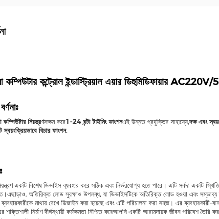
না
ো কম্পিউটার কন্ট্রোল ইন্ডাস্ট্রিয়াল এয়ার ডিহুমিডিফায়ার AC2
বর্ণনাঃ
 কম্পিউটার নিয়ন্ত্রণ
সক্ষম করে
1-24 ঘন্টা টাইমিং ফাংশন
এই উন্নত প্রযুক্তির সাহায্যে,
দক্ষ এবং স্বয়
টি স্বয়ংক্রিয়ভাবে বিচার ফাংশন
.
ঃ
নিয়ন্ত্রণ একটি বিশেষ ডিভাইস ব্যবহার করে সঠিক এবং নির্ভরযোগ্য হতে পারে। এটি সর্বদা একটি স্থিতিশ
জিত।এছাড়াও, অতিরিক্ত লোড সুরক্ষাও উপলব্ধ, যা ডিভাইসটিকে অতিরিক্ত লোড হওয়া এবং সম্ভাব্য
ব্যবহারকারীকে মাথায় রেখে ডিজাইন করা হয়েছে এবং এটি পরিচালনা করা সহজ। এর ব্যবহারকারী-বান্
র শক্তিশালী নির্মাণ দীর্ঘস্থায়ী কর্মক্ষমতা নিশ্চিত করেআপনি একটি আরামদায়ক জীবন পরিবেশ তৈরি করতে 