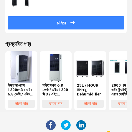
চালিয়ে
প্রস্তাবিত পণ্য
নিম্ন আওয়াজ
শক্তি সঞ্চয় 6.8
25L / HOUR
2000 এম 3 /
1200m3 / এইচ
কেজি / এইচ 1200
শিল্প বায়ু
এইচ ইন্ডাস্ট্রিয়া
6.8 কেজি / এইচ
মি 3 / এইচ
Dehumidifier
এয়ার দেহমিডিফায
পোর্টেবল ইন্ডাস্ট্রিয়াল
ল্যাবরেটরি
ডিহমিডিফায়ার
দেহমিডিফায়ার id
ভালো দাম
ভালো দাম
ভালো দাম
ভালো দাম