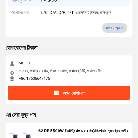
পরিচিতিমুলক নাম
PARKOO
পরিশোধের শর্ত
L/C, D/A, D/P, T/T, ওয়েস্টার্ন ইউনিয়ন, মানিগ্রাম
আরো দেখুন
যোগাযোগের ঠিকানা
Mr. HO
নং ১০৯, হুয়ানহুয়া রোড, লিওয়ান জেলা, গুয়াংজহু সিটি, গুয়াংডং চীন
+86 17606647175
এখন যোগাযোগ
এর সেরা মূল্য পান
62 DB 5500W ইন্ডাস্ট্রিয়াল এয়ার ডিহুমিডিফায়ার স্বয়ংক্রিয় দেশীয়