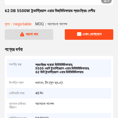
2
/
3
62 DB 5500W ইন্ডাস্ট্রিয়াল এয়ার ডিহুমিডিফায়ার স্বয়ংক্রিয় দেশীয়
মূল্য：negotiable
MOQ：আলোচনা সাপেক্ষ
ভালো দাম
এখন যোগাযোগ
পণ্যের বর্ণনা
লক্ষণীয় করা
,
স্বয়ংক্রিয় ঘরোয়া ডিহিউমিডিফায়ার
,
5500 ওয়াট ইন্ডাস্ট্রিয়াল এয়ার ডিহিউমিডিফায়ার
62 ডিবি ইন্ডাস্ট্রিয়াল এয়ার ডিহিউমিডিফায়ার
উৎপত্তি স্থল
গুয়াংডং, চীন (মূল ভূখণ্ড)
ডেলিভারি সময়
45 দিন
ন্যূনতম চাহিদার
আলোচনা সাপেক্ষ
পরিমাণ