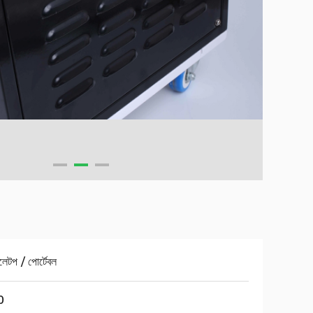
বলেটপ / পোর্টেবল
0