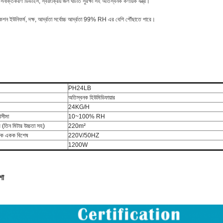
নাক্তকরণ ডিভাইস, স্বয়ংক্রিয় জল ঘাটতি সুরক্ষা সহ অতিস্বনক কণায়ক যন্ত্র।
শন ইউনিফর্ম, দক্ষ, আর্দ্রতা সর্বোচ্চ আর্দ্রতা 99% RH এর বেশি পৌঁছাতে পারে।
PH24LB
অতিস্বনক হিউমিডিফায়ার
24KG/H
িসীমা
10~100% RH
র (তিন মিটার উচ্চতা সহ)
220m²
ুতিক একক বিশেষ
220V/50HZ
1200W
শো