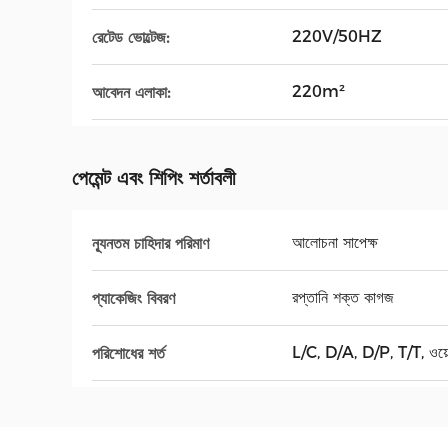
220V/50HZ
রেটেড ভোল্টেজ:
220m²
আবেদন এলাকা:
পেমেন্ট এবং শিপিং শর্তাবলী
আলোচনা সাপেক্ষ
ন্যূনতম চাহিদার পরিমাণ
রপ্তানি শক্ত কাগজ
প্যাকেজিং বিবরণ
L/C, D/A, D/P, T/T, ওয়েস্টা
পরিশোধের শর্ত