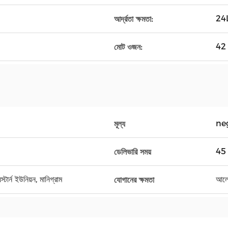
24L/
আর্দ্রতা ক্ষমতা:
42 
মোট ওজন:
ne
মূল্য
45 
ডেলিভারি সময়
র্ন ইউনিয়ন, মানিগ্রাম
আলো
যোগানের ক্ষমতা