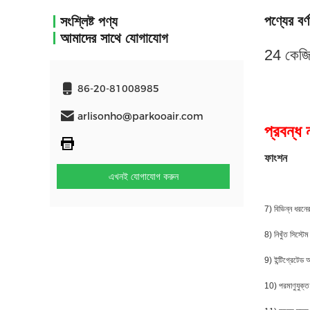
পণ্যের বর্ণ
সংশ্লিষ্ট পণ্য
আমাদের সাথে যোগাযোগ
24 কেজি/
86-20-81008985
arlisonho@parkooair.com
প্রবন্
ফাংশন
এখনই যোগাযোগ করুন
7) বিভিন্ন ধরনের 
8) নিখুঁত সিস্টে
9) ইন্টিগ্রেটেড 
10) পরমাণুযুক্ত