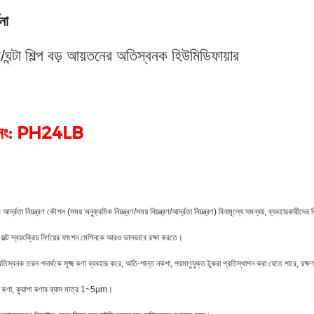
না
ঘন্টা শিল্প বড় আয়তনের অতিস্বনক হিউমিডিফায়ার
ধ নং: PH24LB
আর্দ্রতা নিয়ন্ত্রণ কৌশল (সময় অনুক্রমিক নিয়ন্ত্রণ/সময় নিয়ন্ত্রণ/আর্দ্রতা নিয়ন্ত্রণ) বিনামূল্যে সমন্বয়, ব্যবহারকারীদে
ম ফল্ট স্বয়ংক্রিয় নির্ণয়ের ফাংশন মেশিনকে আরও ভালভাবে রক্ষা করতে।
অতিস্বনক তরল পদার্থকে সূক্ষ্ম কণা ব্যবহার করে, অতি-শান্ত নকশা, পরমাণুযুক্ত টুকরা প্রতিস্থাপন করা যেতে পারে, রক্
 কণা, কুয়াশা কণার ব্যাস মাত্র 1~5µm।