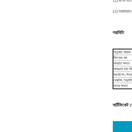
11) জলের স্তর স
12) হিউমিডিফিকে
পরামিতি
অনুচ্ছেদ নাম্বার
নিবন্ধের নাম
আর্দ্রতা ক্ষমতা
সামঞ্জস্য করা পর
প্রয়োগের ক্ষেত্
ভোল্টেজ, বৈদ্য
হারের ক্ষমতা
সার্টিফিকেট 