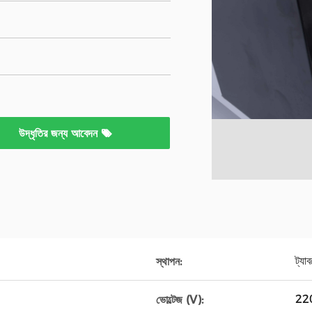
উদ্ধৃতির জন্য আবেদন
ট্যা
স্থাপন:
22
ভোল্টেজ (V):