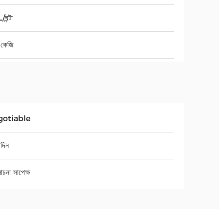
ঘন্টা
কেজি
gotiable
দিন
চনা সাপেক্ষ