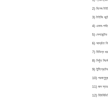
2) বিশেষ টাইমি
3) টাইমিং কন্
4) একক-পর্যায
5) সেগমেন্টেড 
6) আর্দ্রতা নিয
7) বিভিন্ন ধরনে
8) নিখুঁত সিস্ট
9) ইন্টিগ্রেট
10) পরমাণুযু
11) জল স্তর স
12) হিউমিডিফি