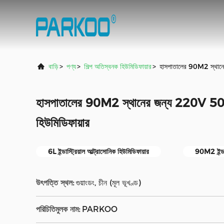
বাড়ি
>
পণ্য
>
শিল্প অতিস্বনক হিউমিডিফায়ার
>
হাসপাতালের 90M2 স্থানে
হাসপাতালের 90M2 স্থানের জন্য 220V 50
হিউমিডিফায়ার
6L ইন্ডাস্ট্রিয়াল আল্ট্রাসোনিক হিউমিডিফায়ার
90M2 ইন্ডাস্
উৎপত্তি স্থল:
গুয়াংডং, চীন (মূল ভূখণ্ড)
পরিচিতিমুলক নাম:
PARKOO