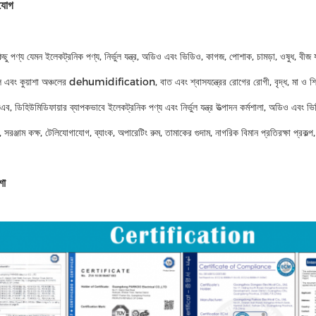
যোগ
িছু পণ্য যেমন ইলেকট্রনিক পণ্য, নির্ভুল যন্ত্র, অডিও এবং ভিডিও, কাগজ, পোশাক, চামড়া, ওষুধ, বীজ 
ল এবং কুয়াশা অঞ্চলের dehumidification, বাত এবং শ্বাসযন্ত্রের রোগের রোগী, বৃদ্ধ, মা ও শিশু
, ডিহিউমিডিফায়ার ব্যাপকভাবে ইলেকট্রনিক পণ্য এবং নির্ভুল যন্ত্র উত্পাদন কর্মশালা, অডিও এবং ভিড
র, সরঞ্জাম কক্ষ, টেলিযোগাযোগ, ব্যাংক, অপারেটিং রুম, তামাকের গুদাম, নাগরিক বিমান প্রতিরক্ষা প্রক
শো