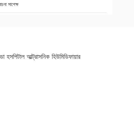
চনা সাপেক্ষ
িফাডো হসপিটাল আল্ট্রাসনিক হিউমিডিফায়ার