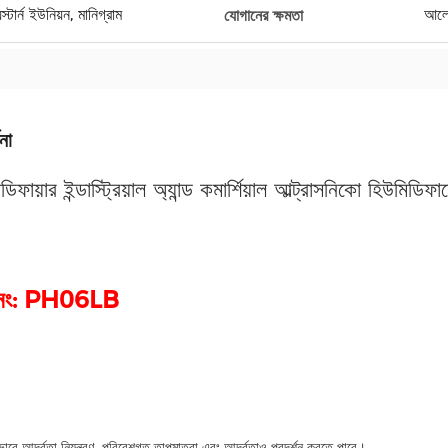
র্ন ইউনিয়ন, মানিগ্রাম
আলো
যোগানের ক্ষমতা
না
িফায়ার ইন্ডাস্ট্রিয়াল অ্যান্ড কমার্শিয়াল আল্ট্রাসনিকো হিউমিড
ধ নং: PH06LB
়ভাবে আর্দ্রতা নিয়ন্ত্রণ, পরিবেশগত তাপমাত্রা এবং আর্দ্রতাও প্রদর্শন করতে পারে।