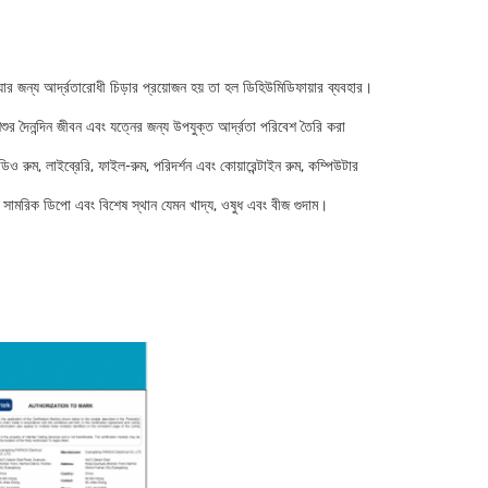
যার জন্য আর্দ্রতারোধী চিড়ার প্রয়োজন হয় তা হল ডিহিউমিডিফায়ার ব্যবহার।
র দৈনন্দিন জীবন এবং যত্নের জন্য উপযুক্ত আর্দ্রতা পরিবেশ তৈরি করা
িও রুম, লাইব্রেরি, ফাইল-রুম, পরিদর্শন এবং কোয়ারেন্টাইন রুম, কম্পিউটার
ল্প, সামরিক ডিপো এবং বিশেষ স্থান যেমন খাদ্য, ওষুধ এবং বীজ গুদাম।