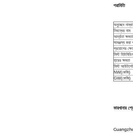
পরামিতি
অনুচ্ছেদ নাম্ব
নিবন্ধের নাম
আর্দ্রতা ক্ষমতা
সামঞ্জস্য করা 
প্রয়োগের ক্ষ
মিস্ট হিউমিডিফ
হারের ক্ষমতা
মিস্ট আউটলে
NW(কেজি)
GW(কেজি)
কারখানার প্
Guangzhou Do