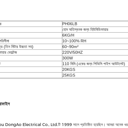
ার
PH06LB
হোম অতিস্বনক জন্য হিউমিডিফায়ার
6KG/H
পরিসীমা
10~100% RH
েত্র (তিন মিটার উচ্চতা সহ)
60~90m²
ায়ার ভোল্টেজ
220V/50HZ
300W
ট
110 মিমি (একের জন্য পিভিসি পাইপ আউটলেট)
20KGS
25KGS
রোফাইল
ngAo Electrical Co., Ltd.টি 1999 সালে প্রতিষ্ঠিত হয়েছিল। আমরা অনেক ধরণের গৃহস্থাল