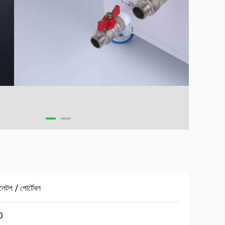
বলেটপ / পোর্টেবল
0