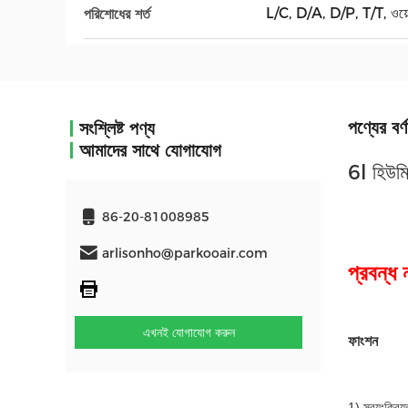
L/C, D/A, D/P, T/T, ওয়েস্টা
পরিশোধের শর্ত
পণ্যের বর্ণ
সংশ্লিষ্ট পণ্য
আমাদের সাথে যোগাযোগ
6l হিউমিড
86-20-81008985
arlisonho@parkooair.com
প্রবন্
এখনই যোগাযোগ করুন
ফাংশন
1) স্বয়ংক্রিয