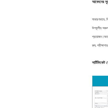
আবেদনের সু
সাধারণভাবে, ক
উপকূলীয় অঞ্চ
প্রয়োজন।অতএব
রুম, পরীক্ষাগা
সার্টিফিকেট 