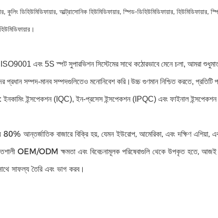
ার, কুলিং ডিহিউমিডিফায়ার, আল্ট্রাসোনিক হিউমিডিফায়ার, স্পিড-ডিহিউমিডিফায়ার, হিউমিডিফায়ার, স্
ল হিউমিডিফায়ার।
 ISO9001 এবং 5S স্পট সুপারভিশন সিস্টেমের সাথে কঠোরভাবে মেনে চলা, আমরা শুধুমাত
ের প্রধান সম্পদ-মানব সম্পদগুলিতেও মনোনিবেশ করি।উচ্চ গুণমান নিশ্চিত করতে, প্রতিটি 
ছে: ইনকামিং ইন্সপেকশন (IQC), ইন-প্রসেস ইন্সপেকশন (IPQC) এবং ফাইনাল ইন্সপে
80% আন্তর্জাতিক বাজারে বিক্রি হয়, যেমন ইউরোপ, আমেরিকা, এবং দক্ষিণ এশিয়া, এবং ক্
তিশালী OEM/ODM ক্ষমতা এবং বিবেচনামূলক পরিষেবাগুলি থেকে উপকৃত হতে, আজই
ের সাথে সাফল্য তৈরি এবং ভাগ করব।