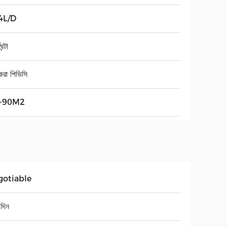
4L/D
ন্টা
করা পিভিসি
~90M2
gotiable
দিন