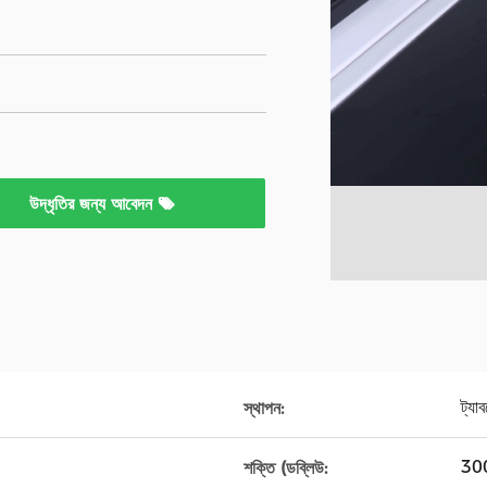
উদ্ধৃতির জন্য আবেদন
ট্যা
স্থাপন:
30
শক্তি (ডব্লিউ: