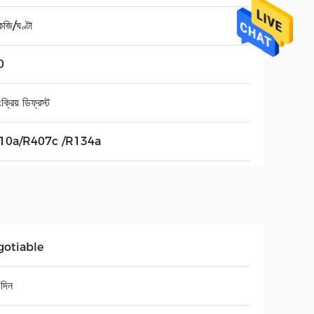
জি/ঘণ্টা
0
ংক্রিয় ডিফ্রস্ট
10a/R407c /R134a
gotiable
দিন