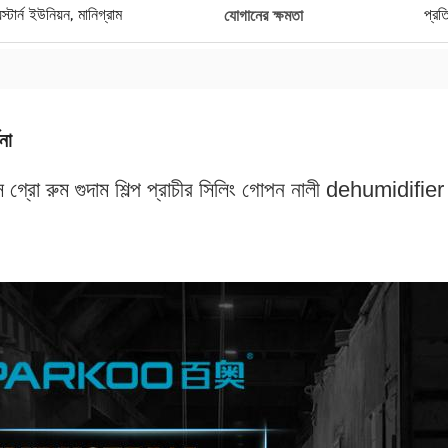
র্ন ইউনিয়ন, মানিগ্রাম
প্র
যোগানের ক্ষমতা
না
স গ্রো রুম গুদাম শিল্প প্রাচীর সিলিং গোপন নালী dehumidif