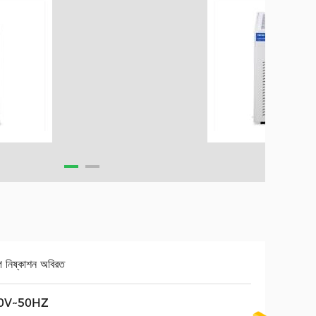
প নিষ্কাশন অবিরত
0V~50HZ