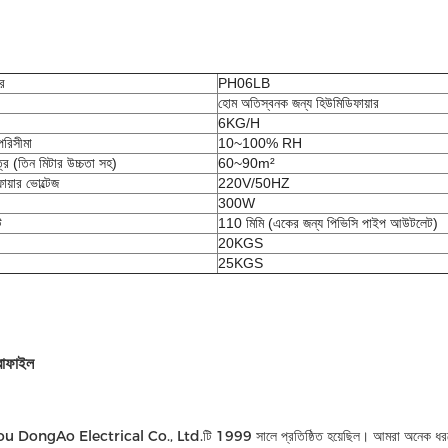
ার
PH06LB
হোম অতিস্বনক জন্য হিউমিডিফায়ার
6KG/H
পরিসীমা
10~100% RH
েত্র (তিন মিটার উচ্চতা সহ)
60~90m²
ায়ার ভোল্টেজ
220V/50HZ
300W
ট
110 মিমি (একের জন্য পিভিসি পাইপ আউটলেট)
20KGS
25KGS
রোফাইল
ngAo Electrical Co., Ltd.টি 1999 সালে প্রতিষ্ঠিত হয়েছিল। আমরা অনেক ধরণের গৃহস্থাল