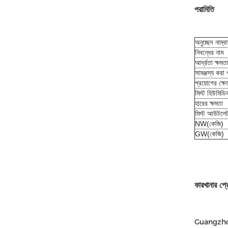
পরামিতি
অনুচ্ছেদ নাম্ব
নিবন্ধের নাম
আর্দ্রতা ক্ষমতা
সামঞ্জস্য করা 
প্রয়োগের ক্ষ
মিস্ট হিউমিডিফ
হারের ক্ষমতা
মিস্ট আউটলে
NW(কেজি)
GW(কেজি)
কারখানার প্
Guangzhou Do