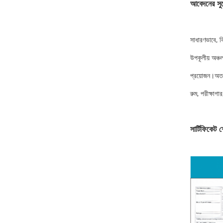
আবেদনের সু
সাধারণভাবে, ক
উপকূলীয় অঞ্চ
প্রয়োজন।অতএব
রুম, পরীক্ষাগা
সার্টিফিকেট 