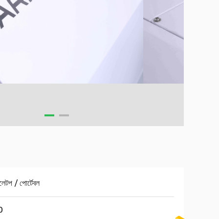
বলেটপ / পোর্টেবল
0