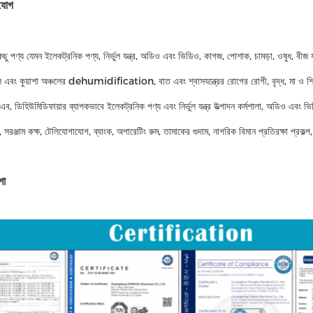
যোগ
িছু পণ্য যেমন ইলেকট্রনিক পণ্য, নির্ভুল যন্ত্র, অডিও এবং ভিডিও, কাগজ, পোশাক, চামড়া, ওষুধ, বীজ 
ল এবং কুয়াশা অঞ্চলের dehumidification, বাত এবং শ্বাসযন্ত্রের রোগের রোগী, বৃদ্ধ, মা ও শিশু
, ডিহিউমিডিফায়ার ব্যাপকভাবে ইলেকট্রনিক পণ্য এবং নির্ভুল যন্ত্র উত্পাদন কর্মশালা, অডিও এবং ভিড
র, সরঞ্জাম কক্ষ, টেলিযোগাযোগ, ব্যাংক, অপারেটিং রুম, তামাকের গুদাম, নাগরিক বিমান প্রতিরক্ষা প্রক
শো