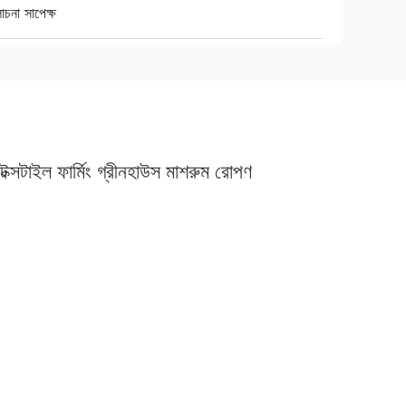
চনা সাপেক্ষ
ন টেক্সটাইল ফার্মিং গ্রীনহাউস মাশরুম রোপণ