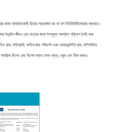
যার জন্য আর্দ্রতারোধী চিড়ার প্রয়োজন হয় তা হল ডিহিউমিডিফায়ার ব্যবহার।
র দৈনন্দিন জীবন এবং যত্নের জন্য উপযুক্ত আর্দ্রতা পরিবেশ তৈরি করা
িও রুম, লাইব্রেরি, ফাইল-রুম, পরিদর্শন এবং কোয়ারেন্টাইন রুম, কম্পিউটার
ল্প, সামরিক ডিপো এবং বিশেষ স্থান যেমন খাদ্য, ওষুধ এবং বীজ গুদাম।