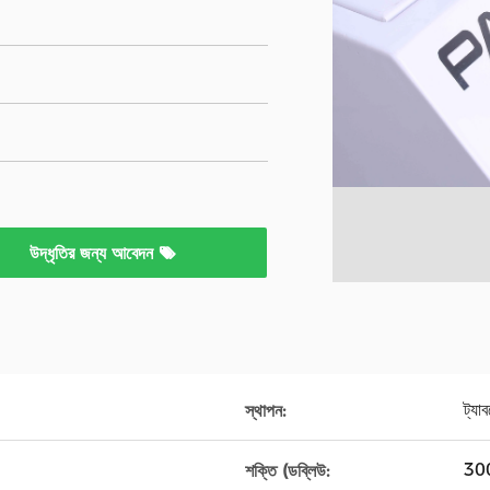
উদ্ধৃতির জন্য আবেদন
ট্যা
স্থাপন:
30
শক্তি (ডব্লিউ: