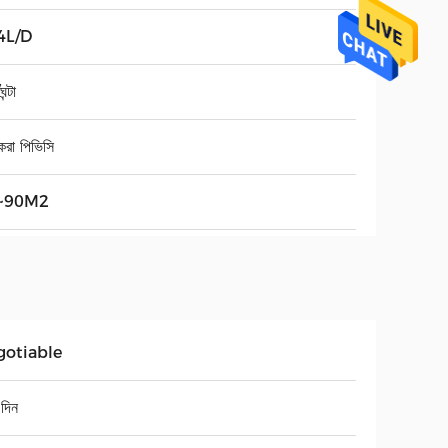
4L/D
ন্টা
করা পিভিসি
~90M2
gotiable
দিন