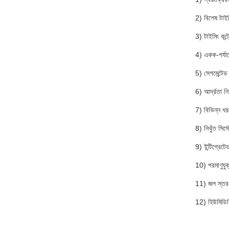
2) বিশেষ টাইমি
3) টাইমিং কন্
4) একক-পর্যায
5) সেগমেন্টেড 
6) আর্দ্রতা নিয
7) বিভিন্ন ধরনে
8) নিখুঁত সিস্ট
9) ইন্টিগ্রেট
10) পরমাণুযু
11) জল স্তর স
12) হিউমিডিফি