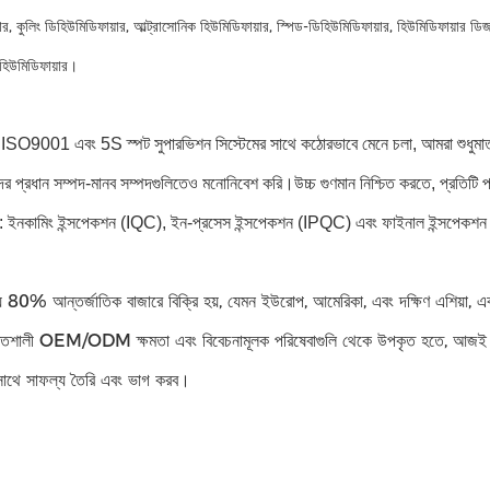
ার, কুলিং ডিহিউমিডিফায়ার, আল্ট্রাসোনিক হিউমিডিফায়ার, স্পিড-ডিহিউমিডিফায়ার, হিউমিডিফায়ার
ল হিউমিডিফায়ার।
 ISO9001 এবং 5S স্পট সুপারভিশন সিস্টেমের সাথে কঠোরভাবে মেনে চলা, আমরা শুধুমাত
ের প্রধান সম্পদ-মানব সম্পদগুলিতেও মনোনিবেশ করি।উচ্চ গুণমান নিশ্চিত করতে, প্রতিটি 
ছে: ইনকামিং ইন্সপেকশন (IQC), ইন-প্রসেস ইন্সপেকশন (IPQC) এবং ফাইনাল ইন্সপে
80% আন্তর্জাতিক বাজারে বিক্রি হয়, যেমন ইউরোপ, আমেরিকা, এবং দক্ষিণ এশিয়া, এবং ক্
তিশালী OEM/ODM ক্ষমতা এবং বিবেচনামূলক পরিষেবাগুলি থেকে উপকৃত হতে, আজই
ের সাথে সাফল্য তৈরি এবং ভাগ করব।