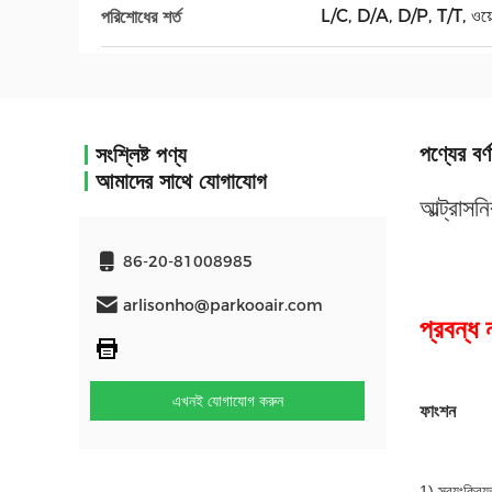
L/C, D/A, D/P, T/T, ওয়েস্টা
পরিশোধের শর্ত
পণ্যের বর্ণ
সংশ্লিষ্ট পণ্য
আমাদের সাথে যোগাযোগ
আল্ট্রাসন
86-20-81008985
arlisonho@parkooair.com
প্রবন্
এখনই যোগাযোগ করুন
ফাংশন
1) স্বয়ংক্রিয