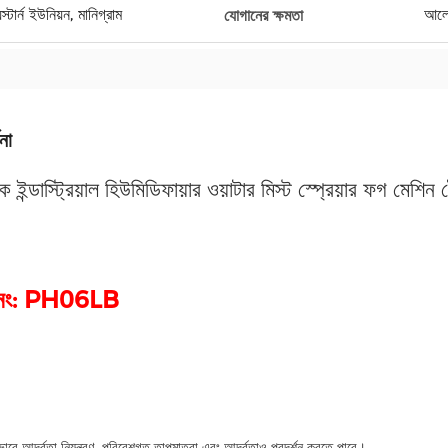
র্ন ইউনিয়ন, মানিগ্রাম
আলো
যোগানের ক্ষমতা
না
িক ইন্ডাস্ট্রিয়াল হিউমিডিফায়ার ওয়াটার মিস্ট স্প্রেয়ার ফগ মেশি
ধ নং: PH06LB
়ভাবে আর্দ্রতা নিয়ন্ত্রণ, পরিবেশগত তাপমাত্রা এবং আর্দ্রতাও প্রদর্শন করতে পারে।