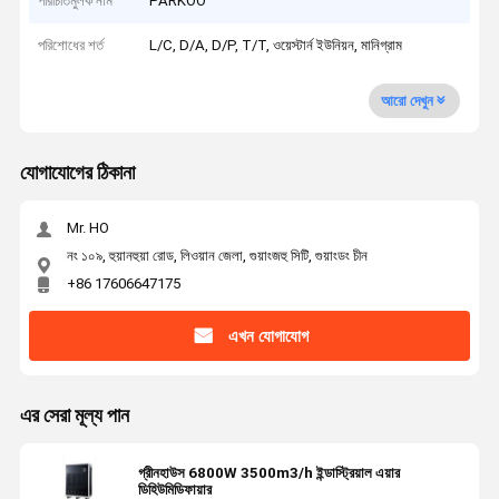
পরিচিতিমুলক নাম
PARKOO
পরিশোধের শর্ত
L/C, D/A, D/P, T/T, ওয়েস্টার্ন ইউনিয়ন, মানিগ্রাম
আরো দেখুন
যোগাযোগের ঠিকানা
Mr. HO
নং ১০৯, হুয়ানহুয়া রোড, লিওয়ান জেলা, গুয়াংজহু সিটি, গুয়াংডং চীন
+86 17606647175
এখন যোগাযোগ
এর সেরা মূল্য পান
গ্রীনহাউস 6800W 3500m3/h ইন্ডাস্ট্রিয়াল এয়ার
ডিহিউমিডিফায়ার