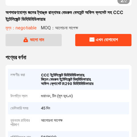
2
/
2
অপসারণযোগ্য জলের ট্যাঙ্ক রান্নাঘর বেডরুম বেসমেন্ট অফিস ক্লসেট সহ CCC
ইন্টেলিজেন্ট ডিহিউমিডিফায়ার
মূল্য：negotiable
MOQ：আলোচনা সাপেক্ষ
ভালো দাম
এখন যোগাযোগ
পণ্যের বর্ণনা
লক্ষণীয় করা
,
CCC ইন্টেলিজেন্ট ডিহিউমিডিফায়ার
,
কিচেন বেডরুম ইন্টেলিজেন্ট ডিহুমিডিফায়ার
অফিস ক্লোসেট R290 ডিহিউমিডিফায়ার
উৎপত্তি স্থল
গুয়াংডং, চীন (মূল ভূখণ্ড)
ডেলিভারি সময়
45 দিন
ন্যূনতম চাহিদার
আলোচনা সাপেক্ষ
পরিমাণ