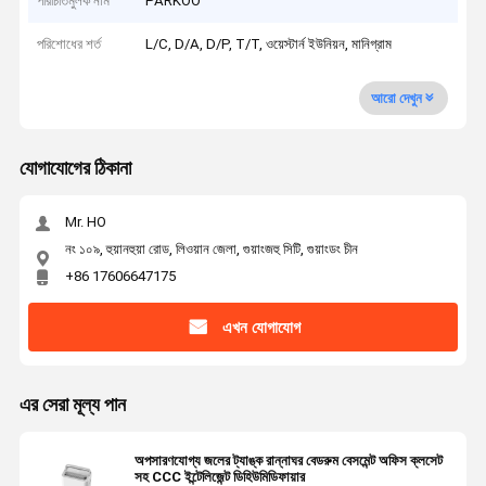
পরিচিতিমুলক নাম
PARKOO
পরিশোধের শর্ত
L/C, D/A, D/P, T/T, ওয়েস্টার্ন ইউনিয়ন, মানিগ্রাম
আরো দেখুন
যোগাযোগের ঠিকানা
Mr. HO
নং ১০৯, হুয়ানহুয়া রোড, লিওয়ান জেলা, গুয়াংজহু সিটি, গুয়াংডং চীন
+86 17606647175
এখন যোগাযোগ
এর সেরা মূল্য পান
অপসারণযোগ্য জলের ট্যাঙ্ক রান্নাঘর বেডরুম বেসমেন্ট অফিস ক্লসেট
সহ CCC ইন্টেলিজেন্ট ডিহিউমিডিফায়ার