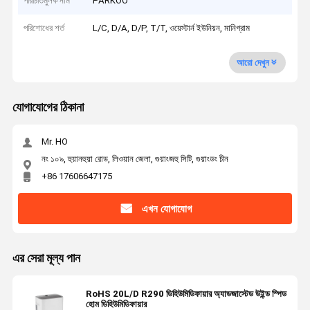
পরিচিতিমুলক নাম
PARKOO
পরিশোধের শর্ত
L/C, D/A, D/P, T/T, ওয়েস্টার্ন ইউনিয়ন, মানিগ্রাম
আরো দেখুন
যোগাযোগের ঠিকানা
Mr. HO
নং ১০৯, হুয়ানহুয়া রোড, লিওয়ান জেলা, গুয়াংজহু সিটি, গুয়াংডং চীন
+86 17606647175
এখন যোগাযোগ
এর সেরা মূল্য পান
RoHS 20L/D R290 ডিহিউমিডিফায়ার অ্যাডজাস্টেড উইন্ড স্পিড
হোম ডিহিউমিডিফায়ার