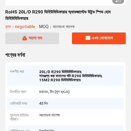
2
/
2
RoHS 20L/D R290 ডিহিউমিডিফায়ার অ্যাডজাস্টেড উইন্ড স্পিড হোম
ডিহিউমিডিফায়ার
মূল্য：negotiable
MOQ：আলোচনা সাপেক্ষ
ভালো দাম
এখন যোগাযোগ
পণ্যের বর্ণনা
লক্ষণীয় করা
,
20L/D R290 ডিহিউমিডিফায়ার
,
সামঞ্জস্য করা বাতাসের গতি R290 ডিহিউমিডিফায়ার
15M2 R290 ডিহিউমিডিফায়ার
উৎপত্তি স্থল
গুয়াংডং, চীন (মূল ভূখণ্ড)
ডেলিভারি সময়
45 দিন
ন্যূনতম চাহিদার
আলোচনা সাপেক্ষ
পরিমাণ