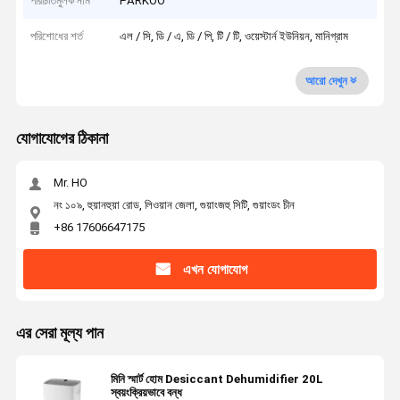
পরিচিতিমুলক নাম
PARKOO
পরিশোধের শর্ত
এল / সি, ডি / এ, ডি / পি, টি / টি, ওয়েস্টার্ন ইউনিয়ন, মানিগ্রাম
আরো দেখুন
যোগাযোগের ঠিকানা
Mr. HO
নং ১০৯, হুয়ানহুয়া রোড, লিওয়ান জেলা, গুয়াংজহু সিটি, গুয়াংডং চীন
+86 17606647175
এখন যোগাযোগ
এর সেরা মূল্য পান
মিনি স্মার্ট হোম Desiccant Dehumidifier 20L
স্বয়ংক্রিয়ভাবে বন্ধ