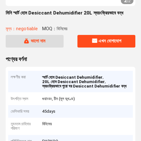
2
/
2
মিনি স্মার্ট হোম Desiccant Dehumidifier 20L স্বয়ংক্রিয়ভাবে বন্ধ
মূল্য：negotiable
MOQ：বিনিমেয়
ভালো দাম
এখন যোগাযোগ
পণ্যের বর্ণনা
লক্ষণীয় করা
,
স্মার্ট হোম Desiccant Dehumidifier
,
20L হোম Desiccant Dehumidifier
স্বয়ংক্রিয়ভাবে পুরো ঘর Desiccant Dehumidifier বন্ধ
উৎপত্তি স্থল
গুয়াংডং, চীন (মূল ভূখণ্ড)
ডেলিভারি সময়
45days
ন্যূনতম চাহিদার
বিনিমেয়
পরিমাণ