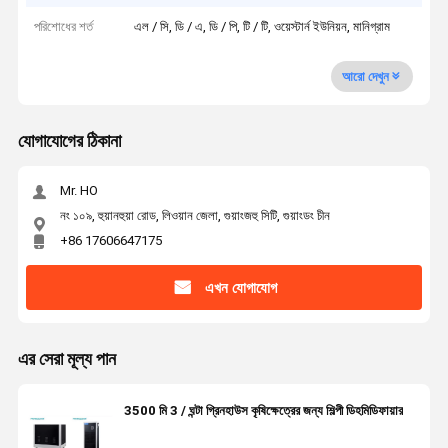
পরিশোধের শর্ত
এল / সি, ডি / এ, ডি / পি, টি / টি, ওয়েস্টার্ন ইউনিয়ন, মানিগ্রাম
আরো দেখুন
যোগাযোগের ঠিকানা
Mr. HO
নং ১০৯, হুয়ানহুয়া রোড, লিওয়ান জেলা, গুয়াংজহু সিটি, গুয়াংডং চীন
+86 17606647175
এখন যোগাযোগ
এর সেরা মূল্য পান
3500 মি 3 / ঘন্টা গ্রিনহাউস কৃষিক্ষেত্রের জন্য শিল্পী ডিহমিডিফায়ার