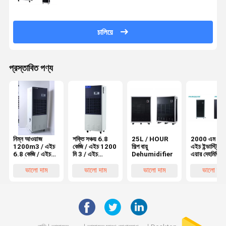
চালিয়ে
প্রস্তাবিত পণ্য
নিম্ন আওয়াজ
শক্তি সঞ্চয় 6.8
25L / HOUR
2000 এম 3 /
1200m3 / এইচ
কেজি / এইচ 1200
শিল্প বায়ু
এইচ ইন্ডাস্ট্রিয়া
6.8 কেজি / এইচ
মি 3 / এইচ
Dehumidifier
এয়ার দেহমিডিফায
পোর্টেবল ইন্ডাস্ট্রিয়াল
ল্যাবরেটরি
ডিহমিডিফায়ার
দেহমিডিফায়ার id
ভালো দাম
ভালো দাম
ভালো দাম
ভালো দাম