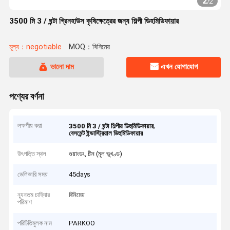
2
/
2
3500 মি 3 / ঘন্টা গ্রিনহাউস কৃষিক্ষেত্রের জন্য শিল্পী ডিহমিডিফায়ার
মূল্য：negotiable
MOQ：বিনিমেয়
ভালো দাম
এখন যোগাযোগ
পণ্যের বর্ণনা
লক্ষণীয় করা
,
3500 মি 3 / ঘন্টা শিল্পীয় ডিহুমিডিফায়ার
বেসমেন্ট ইন্ডাস্ট্রিয়াল ডিহুমিডিফায়ার
উৎপত্তি স্থল
গুয়াংডং, চীন (মূল ভূখণ্ড)
ডেলিভারি সময়
45days
ন্যূনতম চাহিদার
বিনিমেয়
পরিমাণ
পরিচিতিমুলক নাম
PARKOO