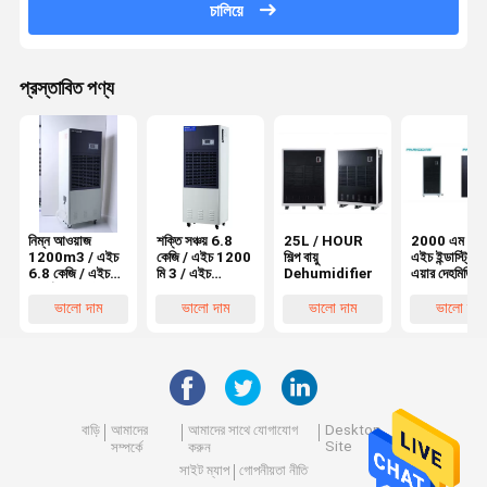
চালিয়ে
প্রস্তাবিত পণ্য
নিম্ন আওয়াজ
শক্তি সঞ্চয় 6.8
25L / HOUR
2000 এম 3 /
1200m3 / এইচ
কেজি / এইচ 1200
শিল্প বায়ু
এইচ ইন্ডাস্ট্রিয়া
6.8 কেজি / এইচ
মি 3 / এইচ
Dehumidifier
এয়ার দেহমিডিফায
পোর্টেবল ইন্ডাস্ট্রিয়াল
ল্যাবরেটরি
ডিহমিডিফায়ার
দেহমিডিফায়ার id
ভালো দাম
ভালো দাম
ভালো দাম
ভালো দাম
বাড়ি
আমাদের
আমাদের সাথে যোগাযোগ
Desktop
Site
সম্পর্কে
করুন
সাইট ম্যাপ
গোপনীয়তা নীতি