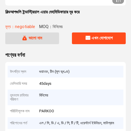
1
/
1
বিল্ডআপগুলি ইন্ডাস্ট্রিয়াল এয়ার দেহমিডিফায়ার দূর করে
মূল্য：negotiable
MOQ：বিনিমেয়
ভালো দাম
এখন যোগাযোগ
পণ্যের বর্ণনা
উৎপত্তি স্থল
গুয়াংডং, চীন (মূল ভূখণ্ড)
ডেলিভারি সময়
45days
ন্যূনতম চাহিদার
বিনিমেয়
পরিমাণ
পরিচিতিমুলক নাম
PARKOO
পরিশোধের শর্ত
এল / সি, ডি / এ, ডি / পি, টি / টি, ওয়েস্টার্ন ইউনিয়ন, মানিগ্রাম