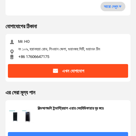
আরো দেখুন
যোগাযোগের ঠিকানা
Mr. HO
নং ১০৯, হুয়ানহুয়া রোড, লিওয়ান জেলা, গুয়াংজহু সিটি, গুয়াংডং চীন
+86 17606647175
এখন যোগাযোগ
এর সেরা মূল্য পান
বিল্ডআপগুলি ইন্ডাস্ট্রিয়াল এয়ার দেহমিডিফায়ার দূর করে