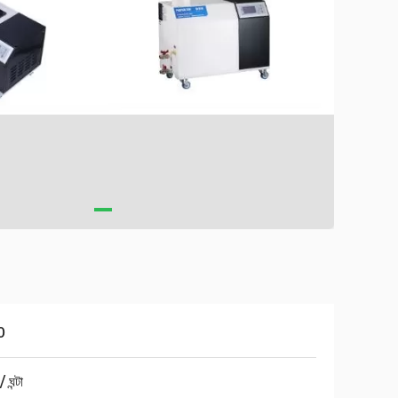
0
 ঘন্টা