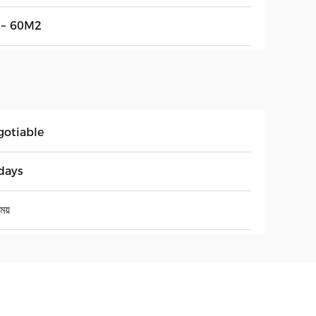
 ~ 60M2
gotiable
days
েয়