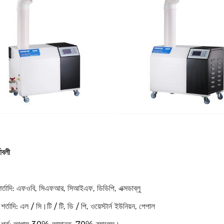
াবলী
শর্তাদি: এফওবি, সিএফআর, সিআইএফ, ডিডিপি, এক্সডাব্লু
শর্তাদি: এল / সি।টি / টি, ডি / পি, ওয়েস্টার্ন ইউনিয়ন, পেপাল