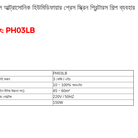
 আল্ট্রাসোনিক হিউমিডিফায়ার প্রেস স্ক্রিন প্রিন্টারস শিল্প ব্যবহার
 নং: PH03LB
PH03LB
ফাই করুন
3 কেজি / এইচ
10 ~ 100% আরএইচ
(তিন মিটার উচ্চতা সহ)
45 ~ 60m²
ার ভোল্টেজ
220V / 50HZ
150W