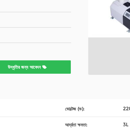
উদ্ধৃতির জন্য আবেদন
22
ভোল্টেজ (ভ):
3L /
আর্দ্রতা ক্ষমতা: