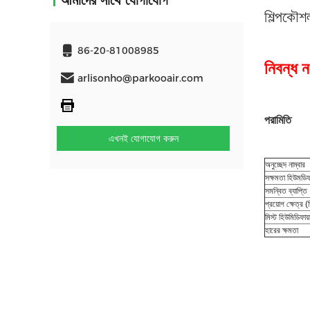
আমাদের সাথে যোগাযোগ
শিল্পকৌশল
86-20-81008985
নিবন্ধ
arlisonho@parkooair.com
পরামিতি
এখনই যোগাযোগ করুন
অনুচ্ছেদ নাম্বার
সক্ষমতা হিউমডি
সমন্বিত ব্যাপ্তি
প্রয়োগ ক্ষেত্র 
মিস্ট হিউমিডিফায়
হারের ক্ষমতা