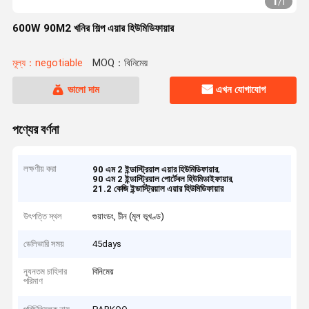
1
/
1
600W 90M2 খনির শিল্প এয়ার হিউমিডিফায়ার
মূল্য：negotiable
MOQ：বিনিমেয়
ভালো দাম
এখন যোগাযোগ
পণ্যের বর্ণনা
লক্ষণীয় করা
,
90 এম 2 ইন্ডাস্ট্রিয়াল এয়ার হিউমিডিফায়ার
,
90 এম 2 ইন্ডাস্ট্রিয়াল পোর্টেবল হিউমিডাইফায়ার
21.2 কেজি ইন্ডাস্ট্রিয়াল এয়ার হিউমিডিফায়ার
উৎপত্তি স্থল
গুয়াংডং, চীন (মূল ভূখণ্ড)
ডেলিভারি সময়
45days
ন্যূনতম চাহিদার
বিনিমেয়
পরিমাণ