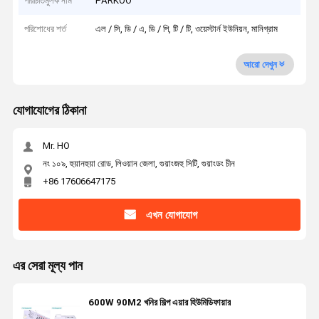
পরিচিতিমুলক নাম
PARKOO
পরিশোধের শর্ত
এল / সি, ডি / এ, ডি / পি, টি / টি, ওয়েস্টার্ন ইউনিয়ন, মানিগ্রাম
আরো দেখুন
যোগাযোগের ঠিকানা
Mr. HO
নং ১০৯, হুয়ানহুয়া রোড, লিওয়ান জেলা, গুয়াংজহু সিটি, গুয়াংডং চীন
+86 17606647175
এখন যোগাযোগ
এর সেরা মূল্য পান
600W 90M2 খনির শিল্প এয়ার হিউমিডিফায়ার