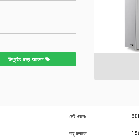
উদ্ধৃতির জন্য আবেদন
80
নেট ওজন:
15
বায়ু চলাচল: