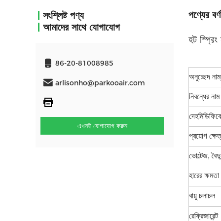
পণ্যের বর্ণ
সংশ্লিষ্ট পণ্য
আমাদের সাথে যোগাযোগ
হট স্প্রি
86-20-81008985
অনুচ্ছেদ নাম্
arlisonho@parkooair.com
নিবন্ধের নাম
দেহমিডিফিকে
এখনই যোগাযোগ করুন
প্রয়োগ ক্ষে
ভোল্টেজ, বৈ
হারের ক্ষমতা
বায়ু চলাচল
রেফ্রিজারেন্ট