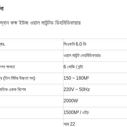
না
ং স্নান কক্ষ ইউজ ওয়াল মাউন্টড ডিহমিডিফায়ার
বার.
সিএফবি 6.0 ডি
ওয়াল মাউন্ট দেহমিডিফায়ার
শন ক্ষমতা
6 কেজি / ঘন্টা
ত্র (তিন মিটার উচ্চতা সহ)
150 ~ 180M²
দ্যুতিক একক বিশেষ
220V ~ 50Hz
2000W
1500M³ / এইচ
আর 22