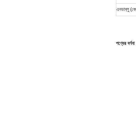
এনডাব্লু (ক
পণ্যের বর্ণনা