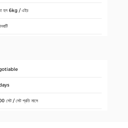
মতা হল 6kg / এইচ
ানবাটি
gotiable
days
0 সেট / সেট প্রতি মাসে