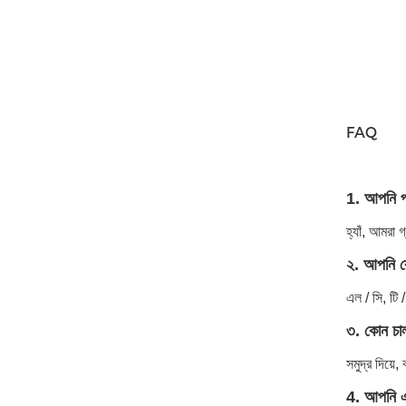
FAQ
1. আপনি প
হ্যাঁ, আমরা
২. আপনি কো
এল / সি, টি
৩. কোন চাল
সমুদ্র দিয়ে,
4. আপনি এক