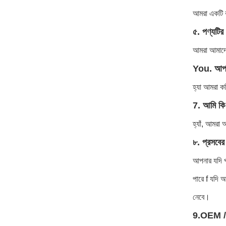
আমরা একটি ক
৫. পণ্যটির 
আমরা আমাদের
You. আপন
হ্যা আমরা ক
7. আমি কি 
হ্যাঁ, আমরা 
৮. প্রসবের
আপনার যদি প
পারে f যদি 
নেবে।
9.OEM / 