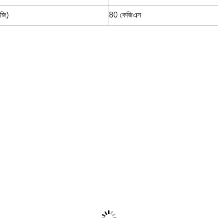
েজি)
80 কেজিএস