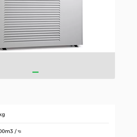
kg
00m3 / ঘঃ