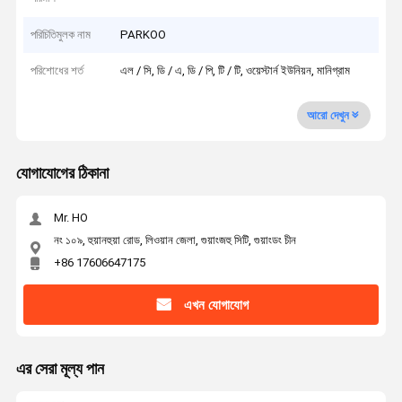
পরিচিতিমুলক নাম
PARKOO
পরিশোধের শর্ত
এল / সি, ডি / এ, ডি / পি, টি / টি, ওয়েস্টার্ন ইউনিয়ন, মানিগ্রাম
আরো দেখুন
যোগাযোগের ঠিকানা
Mr. HO
নং ১০৯, হুয়ানহুয়া রোড, লিওয়ান জেলা, গুয়াংজহু সিটি, গুয়াংডং চীন
+86 17606647175
এখন যোগাযোগ
এর সেরা মূল্য পান