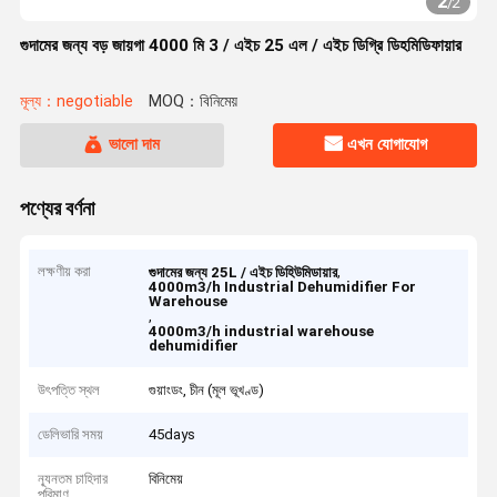
2
/
2
গুদামের জন্য বড় জায়গা 4000 মি 3 / এইচ 25 এল / এইচ ডিগ্রি ডিহমিডিফায়ার
মূল্য：negotiable
MOQ：বিনিমেয়
ভালো দাম
এখন যোগাযোগ
পণ্যের বর্ণনা
লক্ষণীয় করা
,
গুদামের জন্য 25L / এইচ ডিহিউমিডায়ার
4000m3/h Industrial Dehumidifier For
Warehouse
,
4000m3/h industrial warehouse
dehumidifier
উৎপত্তি স্থল
গুয়াংডং, চীন (মূল ভূখণ্ড)
ডেলিভারি সময়
45days
ন্যূনতম চাহিদার
বিনিমেয়
পরিমাণ