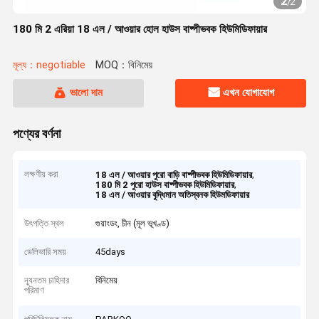
2
/
2
180 মি 2 এরিয়া 18 এল / আওয়ার হোল হাউস বাষ্পীভবক হিউমিডিফায়ার
মূল্য：negotiable
MOQ：বিনিমেয়
ভালো দাম
এখন যোগাযোগ
পণ্যের বর্ণনা
লক্ষণীয় করা
,
18 এল / আওয়ার পুরো বাড়ি বাষ্পীভবক হিউমিডিফায়ার
,
180 মি 2 পুরো হাউস বাষ্পীভবক হিউমিডিফায়ার
18 এল / আওয়ার বুদ্ধিমান অতিস্বনক হিউমডিফায়ার
উৎপত্তি স্থল
গুয়াংডং, চীন (মূল ভূখণ্ড)
ডেলিভারি সময়
45days
ন্যূনতম চাহিদার
বিনিমেয়
পরিমাণ