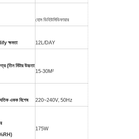
হোম ডিহিউমিডিফায়ার
y ক্ষমতা
12L/DAY
ষেত্র (তিন মিটার উচ্চতা
15-30M²
দ্যুতিক একক বিশেষ
220~240V, 50Hz
ার
175W
0%RH)