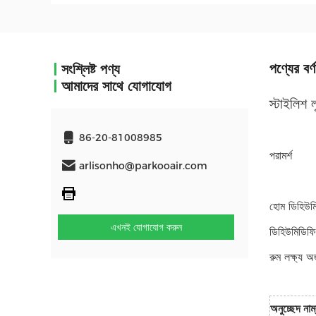
পণ্যের বর্ণ
সংশ্লিষ্ট পণ্য
আমাদের সাথে যোগাযোগ
স্টাইলিশ 
86-20-81008985
পরামর্শ
arlisonho@parkooair.com
হোম ডিহিউমি
এখনই যোগাযোগ করুন
ডিহিউমিডিফিক
রুম লক্ষ্য অ
অনুচ্ছেদ নাম্