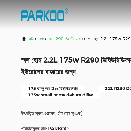
বাড়ি
>
পণ্য
>
আর 290 ডিহমিডিফায়ার
>
স্মল হোম 2.2L 175w R290 ডি
স্মল হোম 2.2L 175w R290 ডিহিউমিডিফায়া
ইউরোপের বাজারের জন্য
175 ডাব্লু আর 2২০ ডিহুমিডিফায়ার
2.2L R290 D
175w small home dehumidifier
উৎপত্তি স্থল:
গুয়াংডং, চীন (মূল ভূখণ্ড)
পরিচিতিমুলক নাম:
PARKOO