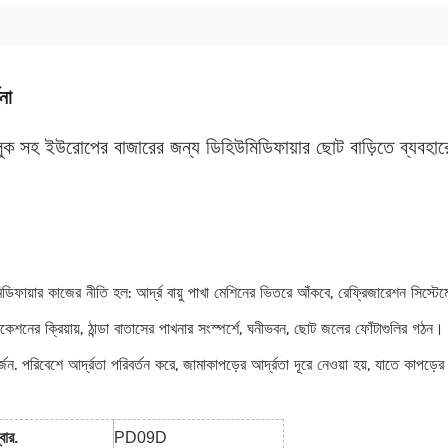
না
লুক সহ ইউরোপের বাজারের জন্য ডিহিউমিডিফায়ার ছোট বাড়িতে ব্যবহার
ডিফায়ার কাজের নীতি হল: আর্দ্র বায়ু পাখা মেশিনের ভিতরে আঁকবে, রেফ্রিজারেশন সিস্ট
েশনের ক্রিয়ায়, ঠান্ডা বাতাসের পাখনার সংস্পর্শে, ঘনীভবন, ছোট জলের ফোঁটাগুলির গঠন। , 
র্জন. পরিবেশে আর্দ্রতা পরিবর্তন করে, জামাকাপড়ের আর্দ্রতা দূরে নেওয়া হয়, যাতে কাপড়ের
বার.
PD09D