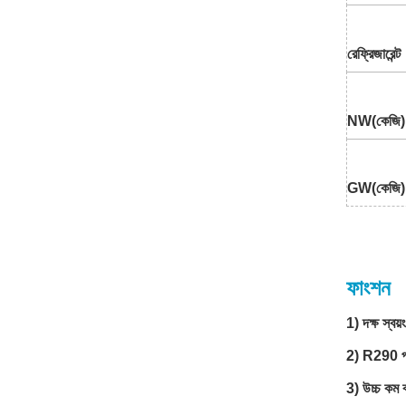
রেফ্রিজারেন্ট
NW(কেজি)
GW(কেজি)
ফাংশন
1) দক্ষ স্বয়ং
2) R290 পরিব
3) উচ্চ কম ব