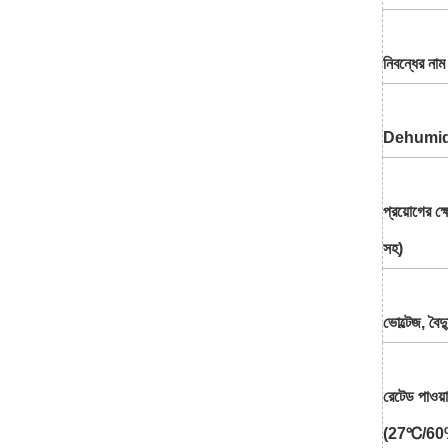
নিবন্ধের নাম
Dehumidif
প্রয়োগের ক্
সহ)
ভোল্টেজ, বৈ
রেটেড পাওয়
(27℃/6