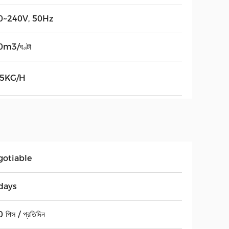
0~240V, 50Hz
m3/ঘণ্টা
25KG/H
gotiable
days
 পিস / প্রতিদিন