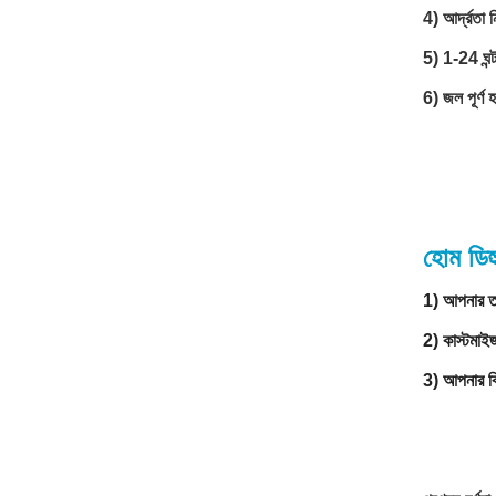
4) আর্দ্রতা
5) 1-24 ঘন্
6) জল পূর্ণ হ
হোম ডিহ
1) আপনার তদ
2) কাস্টমা
3) আপনার বি